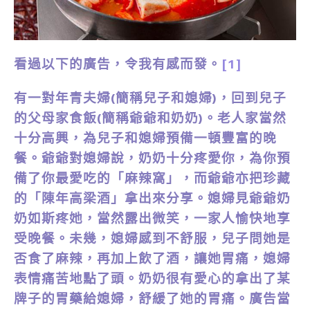
看過以下的廣告，令我有感而發。
[1]
有一對年青夫婦(簡稱兒子和媳婦)，回到兒子
的父母家食飯(簡稱爺爺和奶奶)。老人家當然
十分高興，為兒子和媳婦預備一頓豐富的晚
餐。爺爺對媳婦說，奶奶十分疼愛你，為你預
備了你最愛吃的「麻辣窩」，而爺爺亦把珍藏
的「陳年高梁酒」拿出來分享。媳婦見爺爺奶
奶如斯疼她，當然露出微笑，一家人愉快地享
受晚餐。未幾，媳婦感到不舒服，兒子問她是
否食了麻辣，再加上飲了酒，讓她胃痛，媳婦
表情痛苦地點了頭。奶奶很有愛心的拿出了某
牌子的胃藥給媳婦，舒緩了她的胃痛。廣告當