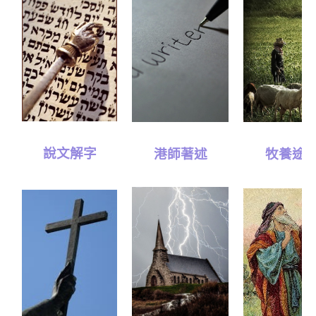
說文解字
港師著述
牧養途