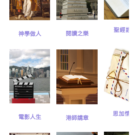
聖經詮
閱讀之樂
神學做人
思加情
電影人生
港師講章