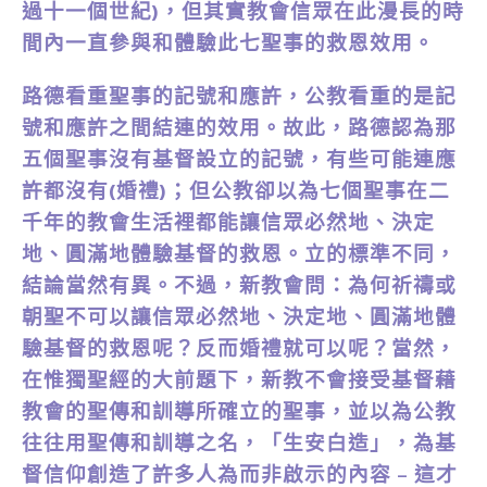
過十一個世紀)，但其實教會信眾在此漫長的時
間內一直參與和體驗此七聖事的救恩效用。
路德看重聖事的記號和應許，公教看重的是記
號和應許之間結連的效用。故此，路德認為那
五個聖事沒有基督設立的記號，有些可能連應
許都沒有(婚禮)；但公教卻以為七個聖事在二
千年的教會生活裡都能讓信眾必然地、決定
地、圓滿地體驗基督的救恩。立的標準不同，
結論當然有異。不過，新教會問：為何祈禱或
朝聖不可以讓信眾必然地、決定地、圓滿地體
驗基督的救恩呢？反而婚禮就可以呢？當然，
在惟獨聖經的大前題下，新教不會接受基督藉
教會的聖傳和訓導所確立的聖事，並以為公教
往往用聖傳和訓導之名，「生安白造」，為基
督信仰創造了許多人為而非啟示的內容 – 這才