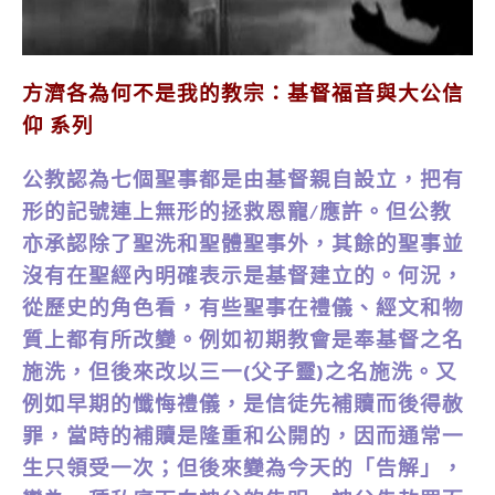
方濟各為何不是我的教宗：基督福音與大公信
仰 系列
公教認為七個聖事都是由基督親自設立，把有
形的記號連上無形的拯救恩寵/應許。但公教
亦承認除了聖洗和聖體聖事外，其餘的聖事並
沒有在聖經內明確表示是基督建立的。何況，
從歷史的角色看，有些聖事在禮儀、經文和物
質上都有所改變。例如初期教會是奉基督之名
施洗，但後來改以三一(父子靈)之名施洗。又
例如早期的懺悔禮儀，是信徒先補贖而後得赦
罪，當時的補贖是隆重和公開的，因而通常一
生只領受一次；但後來變為今天的「告解」，