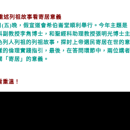
約重述列祖故事看寄居意義
8日(五)晚，假宣道會希伯崙堂順利舉行。今年主題是
科副教授李雋博士，和聖經科助理教授張明光博士
色列人列祖的列祖故事，探討上帝選民寄居在世的
樣的倫理實踐指引，最後，在答問環節中，兩位講
關「寄居」的意義。
看重溫！