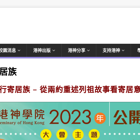
校園消息
港神出版
港神分享
支持港神
寄居族
行寄居族 – 從兩約重述列祖故事看寄居