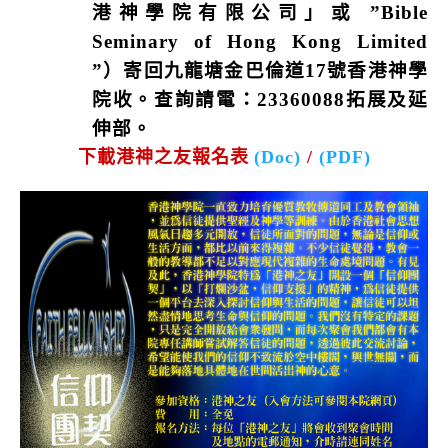
港神學院有限公司」或
”Bible
Seminary of Hong Kong Limited
”
）寄回九龍塘金巴倫道
17
號香港神學
院收。查詢請電：
23360088
拓展及延
伸部。
下載港神之友報名表
(Doc)
/
(PDF)