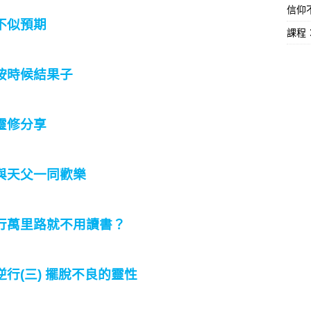
信仰不
不似預期
課程
按時候結果子
靈修分享
與天父一同歡樂
行萬里路就不用讀書？
逆行(三) 擺脫不良的靈性