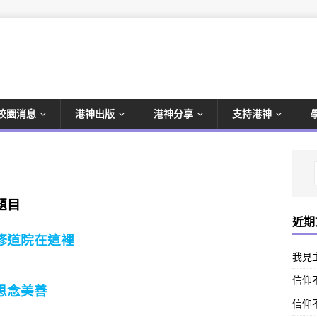
校園消息
港神出版
港神分享
支持港神
題目
近期
修道院在這裡
我見
信仰不
思念美善
信仰不