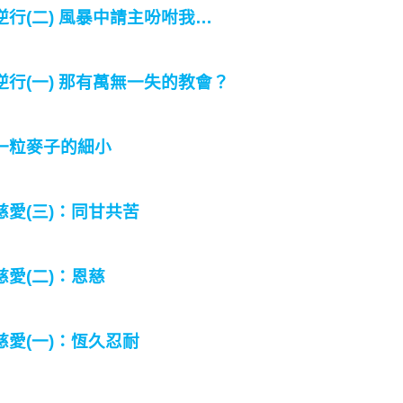
逆行(二) 風暴中請主吩咐我…
逆行(一) 那有萬無一失的教會？
一粒麥子的細小
慈愛(三)：同甘共苦
慈愛(二)：恩慈
慈愛(一)：恆久忍耐