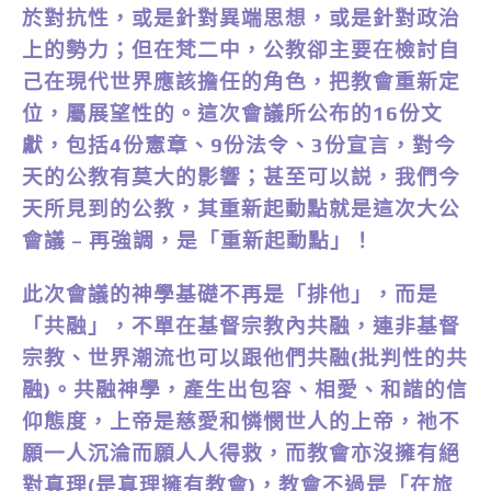
於對抗性，或是針對異端思想，或是針對政治
上的勢力；但在梵二中，公教卻主要在檢討自
己在現代世界應該擔任的角色，把教會重新定
位，屬展望性的。這次會議所公布的16份文
獻，包括4份憲章、9份法令、3份宣言，對今
天的公教有莫大的影響；甚至可以説，我們今
天所見到的公教，其重新起動點就是這次大公
會議 – 再強調，是「重新起動點」！
此次會議的神學基礎不再是「排他」，而是
「共融」，不單在基督宗教內共融，連非基督
宗教、世界潮流也可以跟他們共融(批判性的共
融)。共融神學，產生出包容、相愛、和諧的信
仰態度，上帝是慈愛和憐憫世人的上帝，祂不
願一人沉淪而願人人得救，而教會亦沒擁有絕
對真理(是真理擁有教會)，教會不過是「在旅