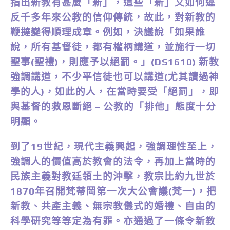
指出新教有甚麼「新」，這些「新」又如何違
反千多年來公教的信仰傳統，故此，對新教的
鞭撻變得順理成章。例如，決議說「如果誰
說，所有基督徒，都有權柄講道，並施行一切
聖事(聖禮)，則應予以絕罰。」(DS1610) 新教
強調講道，不少平信徒也可以講道(尤其讀過神
學的人)，如此的人，在當時要受「絕罰」，即
與基督的救恩斷絕 – 公教的「排他」態度十分
明顯。
到了19世紀，現代主義興起，強調理性至上，
強調人的價值高於教會的法令，再加上當時的
民族主義對教廷領土的沖擊，教宗比約九世於
1870年召開梵蒂岡第一次大公會議(梵一)，把
新教、共產主義、無宗教儀式的婚禮、自由的
科學研究等等定為有罪。亦通過了一條令新教