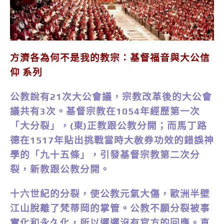
方濟各為何不是我的教宗：基督福音與大公信
仰 系列
公教說有21次大公會議，宗教改革後的大公會
議共有3次。基督宗教在1054年經歷第一次
「大分裂」，(東)正教跟公教分開；而馬丁路
德在1517年貼出挑戰當時大赦券功效的錯誤神
學的「九十五條」，引發基督宗教第二次分
裂，新教跟公教分開。
十六世紀的分裂，使公教元氣大傷，歐洲半壁
江山脫離了梵蒂岡的掌管。公教不願分裂被事
實化和永久化，所以遲遲沒有官方的回應。直