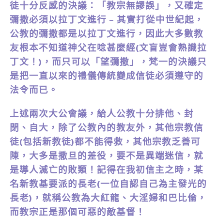
徒十分反感的決議：「教宗無謬誤」，又確定
彌撒必須以拉丁文進行 – 其實打從中世紀起，
公教的彌撒都是以拉丁文進行，因此大多數教
友根本不知道神父在唸甚麼經(文盲豈會熟識拉
丁文！)，而只可以「望彌撒」，梵一的決議只
是把一直以來的禮儀傳統變成信徒必須遵守的
法令而已。
上述兩次大公會議，給人公教十分排他、封
閉、自大，除了公教內的教友外，其他宗教信
徒(包括新教徒)都不能得救，其他宗教乏善可
陳，大多是撒旦的差役，要不是異端迷信，就
是導人滅亡的敗類！記得在我初信主之時，某
名新教基要派的長老(一位自認自己為主發光的
長老)，就稱公教為大紅龍、大淫婦和巴比倫，
而教宗正是那個可惡的敵基督！