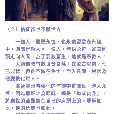
（２）信徒卻也不離世界
一個人，體悟永恆，也永遠留駐在永恆
中，則應是哲人。一個人，體悟永恆，卻又回
頭走向人間，為了要救蒼生，這就是宗教人。
大乘佛教有觀世音菩薩，在遠古以前，他
已成佛，但他不留在淨土，而入凡塵，是因為
他要教化世人。
耶穌並沒有將他的信徒帶離塵世，進入永
恆，因為耶穌之為耶穌，總是「道成肉身」，
將塵世的苦難擔在自己的肩頭上的。耶穌如
此，他的信徒也如此。