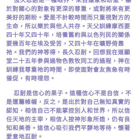
恆久忍耐是一種眼界，來自遠象和盼望，基
於對關心的對象有更深的尊重，或對將來有更
美好的期盼。愛是不計較時間而只重視對方的
生命，所以樂於與他人共存。天父訓練摩西要
四十年又四十年，培養舊約與以色列民的關係
要幾百年在埃及受苦，又四十年在曠野倚靠
祂。我們的神等得，長久忍耐。回想我在道顯
堂二十五年參與過物色教牧同工的過程，神在
訓練我尊重祂的時間，即使面對會友焦急有時
催促，有時埋怨。
忍耐是信心的果子。這種信心不是自信，不
是運籌帷幄，反之，是出於對自己無知真實的
認知，相信自己不能掌控別人和世界，所以信
任天地的主宰，相信人按神形象所造，仍有良
知和美善。這信心吸引我們平靜地等待，懷著
愛意地忍耐。