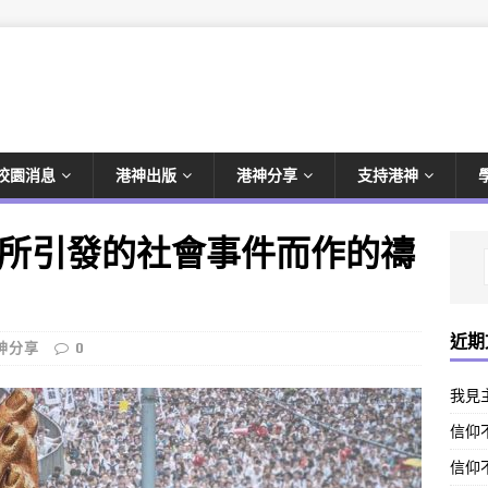
校園消息
港神出版
港神分享
支持港神
所引發的社會事件而作的禱
近期
神分享
0
我見
信仰不
信仰不