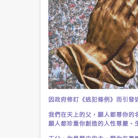
因政府修訂《逃犯條例》而引發
我們在天上的父，願人都尊你的
願人都珍重你創造的人性尊嚴、