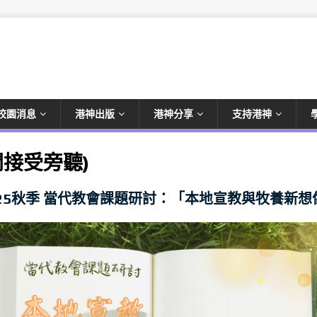
校園消息
港神出版
港神分享
支持港神
開接受旁聽)
025秋季 當代教會課題研討：「本地宣教與牧養新想