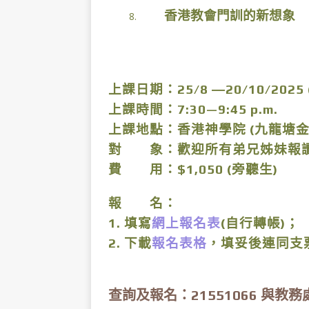
香港教會門訓的新想象
8.
上課日期：25/8 ―20/10/202
上課時間：7:30—9:45 p.m.
上課地點：香港神學院 (九龍塘金巴
對 象：歡迎所有弟兄姊妹報
費 用：$1,050 (旁聽生)
報 名：
1. 填寫
網上報名表
(自行轉帳)；
2. 下載
報名表格
，填妥後連同支
查詢及報名：21551066 與教