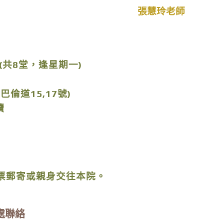
張慧玲老師
5 (共8堂，逢星期一)
倫道15,17號)
讀
票郵寄或親身交往本院。
務處聯絡