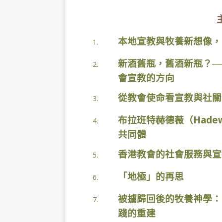
本地宣教與牧養新想像，
1.
新酒舊瓶，舊酒新瓶？─
2.
會宣教的方向
從教會使命看宣教與社關
3.
布拉班特赫德薇（Hadewij
4.
共同體
香港教會的社會服務與宣
5.
「地極」的再思
6.
被擄歸回後的牧養神學：
7.
踐的重建