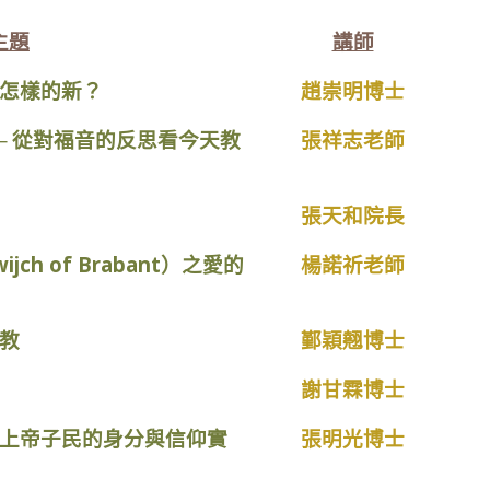
主題
講師
怎樣的新？
趙崇明博士
─ 從對福音的反思看今天教
張祥志老師
張天和院長
ch of Brabant）之愛的
楊諾祈老師
教
鄞穎翹博士
謝甘霖博士
上帝子民的身分與信仰實
張明光博士