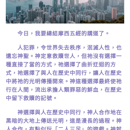
今日，我要總結摩西五經的講道了。
人犯罪，令世界失去秩序，泯滅人性，也
遺忘神聖。神定意救贖世人，但祂沒有選擇一
種直接了當的方式，祂選擇了曲折迂迴的方
式，祂選擇了與人在歷史中同行，讓人在歷史
中將祂的光明傳播開來。神這種選擇最終使祂
行在人間，流出承擔人類罪惡的鮮血，在歷史
中留下救贖的記號。
神選擇與人在歷史中同行，神人合作地在
黑暗的大地上傳送光明，這是漫長的過程。神
人合作，有點似玩「二人三足」的遊戲。神就