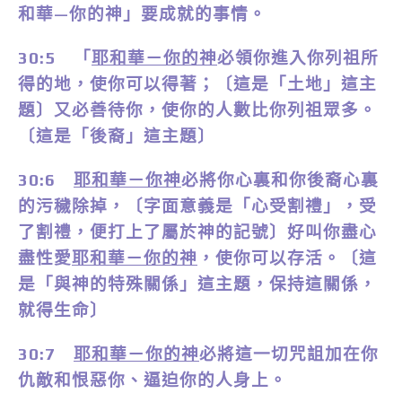
和華—你的神」要成就的事情。
30:5 「
耶和華－你的神
必領你進入你列祖所
得的地，使你可以得著；
〔這是「土地」這主
題〕
又必善待你，使你的人數比你列祖眾多。
〔這是「後裔」這主題〕
30:6
耶和華－你神
必將你心裏和你後裔心裏
的污穢除掉，
〔字面意義是「心受割禮」，受
了割禮，便打上了屬於神的記號〕
好叫你盡心
盡性愛
耶和華－你的神
，使你可以存活。
〔這
是「與神的特殊關係」這主題，保持這關係，
就得生命〕
30:7
耶和華－你的神
必將這一切咒詛加在你
仇敵和恨惡你、逼迫你的人身上。