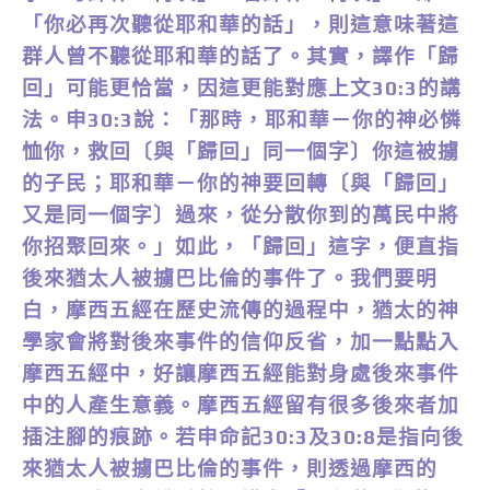
「你必再次聽從耶和華的話」，則這意味著這
群人曾不聽從耶和華的話了。其實，譯作「歸
回」可能更恰當，因這更能對應上文30:3的講
法。申30:3說：「那時，耶和華－你的神必憐
恤你，救回〔與「歸回」同一個字〕你這被擄
的子民；耶和華－你的神要回轉〔與「歸回」
又是同一個字〕過來，從分散你到的萬民中將
你招聚回來。」如此，「歸回」這字，便直指
後來猶太人被擄巴比倫的事件了。我們要明
白，摩西五經在歷史流傳的過程中，猶太的神
學家會將對後來事件的信仰反省，加一點點入
摩西五經中，好讓摩西五經能對身處後來事件
中的人產生意義。摩西五經留有很多後來者加
插注腳的痕跡。若申命記30:3及30:8是指向後
來猶太人被擄巴比倫的事件，則透過摩西的