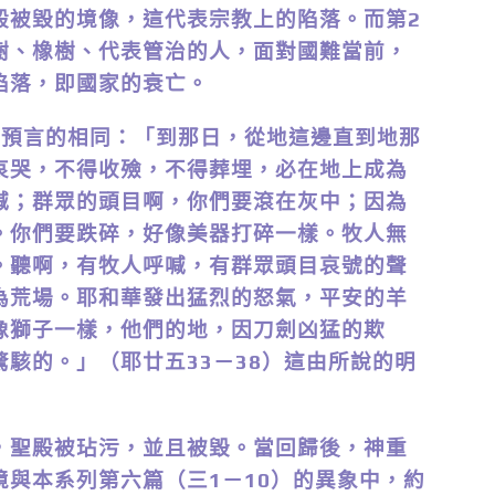
殿被毀的境像，這代表宗教上的陷落。而第2
樹、橡樹、代表管治的人，面對國難當前，
陷落，即國家的衰亡。
預言的相同：「到那日，從地這邊直到地那
哀哭，不得收殮，不得葬埋，必在地上成為
喊；群眾的頭目啊，你們要滾在灰中；因為
。你們要跌碎，好像美器打碎一樣。牧人無
。聽啊，有牧人呼喊，有群眾頭目哀號的聲
為荒場。耶和華發出猛烈的怒氣，平安的羊
像獅子一樣，他們的地，因刀劍凶猛的欺
駭的。」（耶廿五33－38）這由所說的明
聖殿被玷污，並且被毀。當回歸後，神重
與本系列第六篇（三1－10）的異象中，約