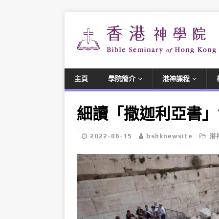
主頁
學院簡介
港神課程
細讀「撒迦利亞書」
2022-06-15
bshknewsite
港