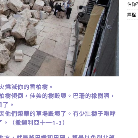
信仰不
課程
任火燒滅你的香柏樹。
為香柏樹傾倒，佳美的樹毀壞。巴珊的橡樹啊，
倒了。
音，因他們榮華的草場毀壞了。有少壯獅子咆哮
。（撒迦利亞十一1-3）
方，就是黎巴嫩和巴珊，都是以色列北部