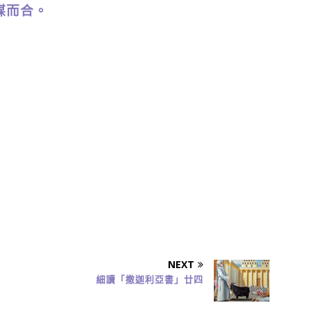
謀而合。
NEXT
細讀「撒迦利亞書」廿四