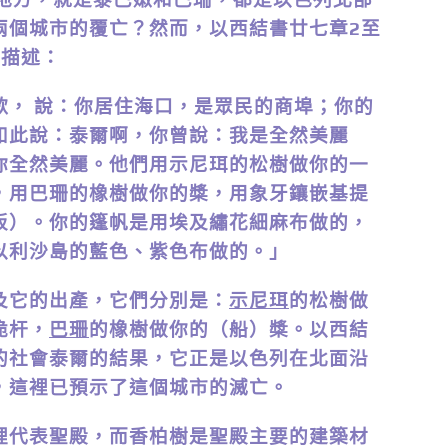
兩個城市的覆亡？然而，以西結書廿七章2至
的描述：
 說：你居住海口，是眾民的商埠；你的
如此說：泰爾啊，你曾說：我是全然美麗
你全然美麗。他們用示尼珥的松樹做你的一
，用巴珊的橡樹做你的槳，用象牙鑲嵌基提
板）。你的篷帆是用埃及繡花細麻布做的，
以利沙島的藍色、紫色布做的。」
它的出產，它們分別是：
示尼珥
的松樹做
桅杆，
巴珊
的橡樹做你的（船）槳。以西結
的社會泰爾的結果，它正是以色列在北面沿
，這裡已預示了這個城市的滅亡。
裡代表聖殿，而香柏樹是聖殿主要的建築材