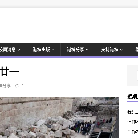
校園消息
港神出版
港神分享
支持港神
廿一
神分享
0
近期
我見
信仰不
信仰不