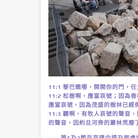
11:1 黎巴嫩哪，開開你的門，
11:2 松樹啊，應當哀號；因
應當哀號，因為茂盛的樹林已經
11:3 聽啊，有牧人哀號的聲
的聲音，因約旦河旁的叢林荒廢了
第1及2節在哀嘆中提及兩處地