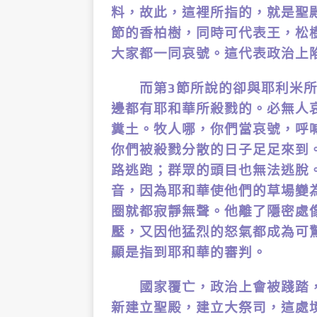
料，故此，這裡所指的，就是聖
節的香柏樹，同時可代表王，松
大家都一同哀號。這代表政治上
而第3節所說的卻與耶利米所
邊都有耶和華所殺戮的。必無人
糞土。牧人哪，你們當哀號，呼
你們被殺戮分散的日子足足來到
路逃跑；群眾的頭目也無法逃脫
音，因為耶和華使他們的草場變
圈就都寂靜無聲。他離了隱密處
壓，又因他猛烈的怒氣都成為可驚
顯是指到耶和華的審判。
國家覆亡，政治上會被踐踏，
新建立聖殿，建立大祭司，這處境