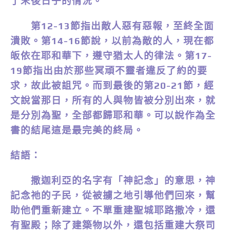
了末後日子的情況。
第12-13節指出敵人惡有惡報，至終全面
潰敗。第14-16節說，以前為敵的人，現在都
皈依在耶和華下，遵守猶太人的律法。第17-
19節指出由於那些冥頑不靈者違反了約的要
求，故此被詛咒。而到最後的第20-21節，經
文說當那日，所有的人與物皆被分別出來，就
是分別為聖，全部都歸耶和華。可以說作為全
書的結尾這是最完美的終局。
結語：
撒迦利亞的名字有「神記念」的意思，神
記念祂的子民，從被擄之地引導他們回來，幫
助他們重新建立。不單重建聖城耶路撒冷，還
有聖殿；除了建築物以外，還包括重建大祭司