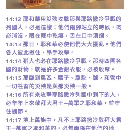
14:12 耶和華用災殃攻擊那與耶路撒冷爭戰的
列國人，必是這樣：他們兩腳站立的時候，肉
必消沒，眼在眶中乾癟，舌在口中潰爛。
14:13 那日，耶和華必使他們大大擾亂。他們
各人彼此揪住，舉手攻擊。
14:14 猶大也必在耶路撒冷爭戰。那時四圍各
國的財物，就是許多金銀衣服，必被收聚。
14:15 那臨到馬匹、騾子、駱駝、驢，和營中
一切牲畜的災殃是與那災殃一般。
14:16 所有來攻擊耶路撒冷列國中剩下的人，
必年年上來敬拜大君王─萬軍之耶和華，並守
住棚節。
14:17 地上萬族中，凡不上耶路撒冷敬拜大君
王─萬軍之耶和華的，必無雨降在他們的地