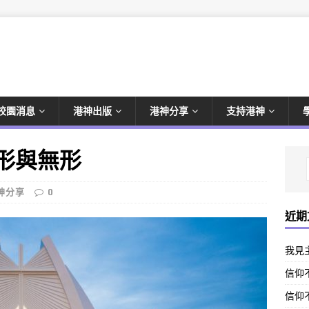
校園消息
港神出版
港神分享
支持港神
有形與無形
神分享
0
近期
我見
信仰不
信仰不