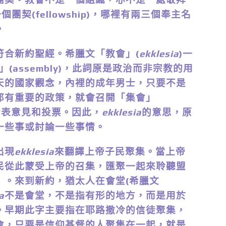
團契(fellowship)，哪裡有兩三個奉主名
。
符合新約聖經。希臘文「教會」(
ekklesia
)一
(assembly)，此詞原是政治而非宗教的用
天的國家觀念，內裡的成年男士，只要不是
邦有重要的政策，就會召開「集會」
發表意見和投票。因此，
ekklesia
的意思，原
一些事或討論一些事情。
出現
ekklesia
來翻譯上帝子民聚集。當上帝
民從此蒙受上帝的召集，匯聚一起來聆聽盟
」。來到新約，猶太人在會堂(希臘文
a
不是會堂，不是指有形的地方，而是用於
。早期此字主要指在耶路撒冷的信徒聚集，
會，只要是信仰基督的人聚集在一起，就是