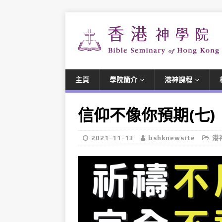
主頁
學院簡介
港神課程
信仰不像你預期(七)
2021-11-13
bshknewsite
港