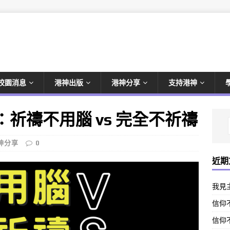
校園消息
港神出版
港神分享
支持港神
：祈禱不用腦 vs 完全不祈禱
神分享
0
近期
我見
信仰不
信仰不