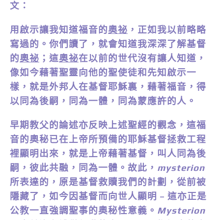
文：
用啟示讓我知道福音的
奧祕
，正如我以前略略
寫過的。你們讀了，就會知道我深深了解基督
的
奧祕
；這
奧祕
在以前的世代沒有讓人知道，
像如今藉著聖靈向他的聖使徒和先知啟示一
樣，就是外邦人在基督耶穌裏，藉著福音，得
以同為後嗣，同為一體，同為蒙應許的人。
早期教父的論述亦反映上述聖經的觀念，這福
音的奧秘已在上帝所預備的耶穌基督拯救工程
裡顯明出來，就是上帝藉著基督，叫人同為後
嗣，彼此共融，同為一體。故此，
mysterion
所表達的，原是基督救贖我們的計劃，從前被
隱藏了，如今因基督而向世人顯明 – 這亦正是
公教一直強調聖事的奧秘性意義。
Mysterion