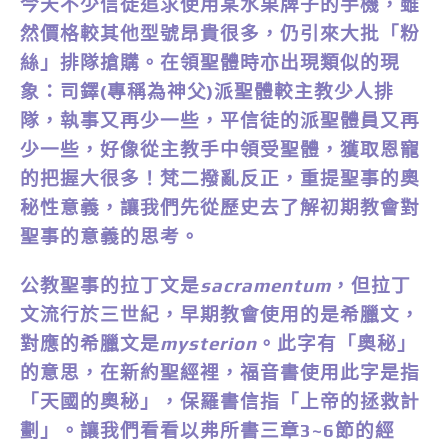
今天不少信徒追求使用某水果牌子的手機，雖
然價格較其他型號昂貴很多，仍引來大批「粉
絲」排隊搶購。在領聖體時亦出現類似的現
象：司鐸(專稱為神父)派聖體較主教少人排
隊，執事又再少一些，平信徒的派聖體員又再
少一些，好像從主教手中領受聖體，獲取恩寵
的把握大很多！梵二撥亂反正，重提聖事的奧
秘性意義，讓我們先從歷史去了解初期教會對
聖事的意義的思考。
公教聖事的拉丁文是
sacramentum
，但拉丁
文流行於三世紀，早期教會使用的是希臘文，
對應的希臘文是
mysterion
。此字有「奧秘」
的意思，在新約聖經裡，福音書使用此字是指
「天國的奧秘」，保羅書信指「上帝的拯救計
劃」。讓我們看看以弗所書三章3~6節的經