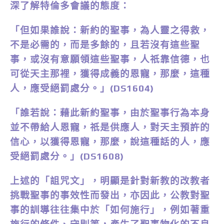
深了解特倫多會議的態度：
「但如果誰說：新約的聖事，為人靈之得救，
不是必需的，而是多餘的，且若沒有這些聖
事，或沒有意願領這些聖事，人祇靠信德，也
可從天主那裡，獲得成義的恩寵，那麼，這種
人，應受絕罰處分。」(DS1604)
「誰若說：藉此新約聖事，由於聖事行為本身
並不帶給人恩寵，祇是供應人，對天主預許的
信心，以獲得恩寵，那麼，說這種話的人，應
受絕罰處分。」(DS1608)
上述的「詛咒文」，明顯是針對新教的改教者
挑戰聖事的事效性而發出，亦因此，公教對聖
事的訓導往往集中於「如何施行」，例如著重