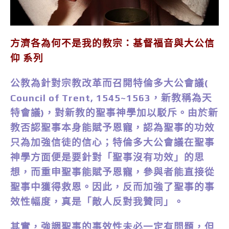
方濟各為何不是我的教宗：基督福音與大公信
仰 系列
公教為針對宗教改革而召開特倫多大公會議(
Council of Trent, 1545~1563，新教稱為天
特會議)，對新教的聖事神學加以駁斥。由於新
教否認聖事本身能賦予恩寵，認為聖事的功效
只為加強信徒的信心；特倫多大公會議在聖事
神學方面便是要針對「聖事沒有功效」的思
想，而重申聖事能賦予恩寵，參與者能直接從
聖事中獲得救恩。因此，反而加強了聖事的事
效性幅度，真是「敵人反對我贊同」。
其實，強調聖事的事效性未必一定有問題，但