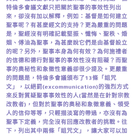
特倫多會議文獻只把關於聖事的事效性列出
來，卻沒有加以解釋，例如：基督是如何建立
聖事呢？有甚麼經文的支持？更為嚴重的問題
是，聖經沒有明確記載堅振、懺悔、聖秩、婚
姻、傅油為聖事，為甚麼說它們是由基督設立
的呢？另外，聖事本身為何有效？為何施禮者
的信德和德行對聖事的事效性沒有阻礙？而聖
事的奧秘性和象徵性意義卻很少提及。更嚴重
的問題是，特倫多會議頒布了13條「詛咒
文」，以絕罰(excommunication)的強烈方式
來反對質疑聖事事效性的人(當然是在針對宗教
改教者)，但對於聖事的奧秘和象徵意義、領受
人的信仰等等，只輕描淡寫的帶過，亦沒有為
聖事下定義，完全沒有回應改教者的挑戰。往
下，列出其中兩條「詛咒文」，讓大家可以加