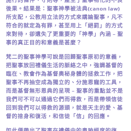
施行的條件、守則等，產生了聖事物化的不良
後果。結果是：聖事神學被法典(canon law)
所支配，公教用立法的方式來講論聖事，凡不
符合的就定為有罪，甚至用上「絕罰」的方式
來對待，卻遺失了更重要的「神學」內涵 – 聖
事的真正目的和意義是甚麼？
梵二的聖事神學可說是回歸聖事原初的意義，
把聖事放回禮儀生活的脈絡之中，強調基督的
臨在、教會作為基督奧秘身體的拯救工作，把
聖事不再抽空成為獨立的、分施恩寵的工具，
而是基督無形恩典的呈現 – 聖事的重點並不是
我們可不可以通過它們而得救，而是帶領信徒
回到我們可以得救的源頭，就是天主的愛、基
督的捨身和復活，和信徒「信」的回應。
如此便帶出了聖事在禮儀中的奧跡幅度的復