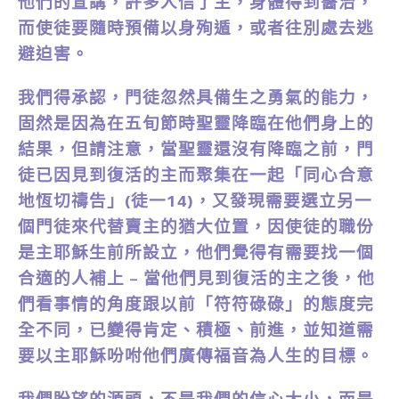
他們的宣講，許多人信了主，身體得到醫治，
而使徒要隨時預備以身殉遁，或者往別處去逃
避迫害。
我們得承認，門徒忽然具備生之勇氣的能力，
固然是因為在五旬節時聖靈降臨在他們身上的
結果，但請注意，當聖靈還沒有降臨之前，門
徒已因見到復活的主而聚集在一起「同心合意
地恆切禱告」(徒一14)，又發現需要選立另一
個門徒來代替賣主的猶大位置，因使徒的職份
是主耶穌生前所設立，他們覺得有需要找一個
合適的人補上 – 當他們見到復活的主之後，他
們看事情的角度跟以前「符符碌碌」的態度完
全不同，已變得肯定、積極、前進，並知道需
要以主耶穌吩咐他們廣傳福音為人生的目標。