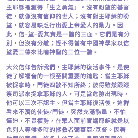
主耶穌裡獲得「生之勇氣」。沒有盼望的基督
徒，就像沒有信仰的世人；沒有對主耶穌的盼
望，就容易缺乏行出愛上帝愛人的動力。因
此，信–望–愛其實是一體的三面，它們是有分
別，但沒有分離；怪不得曾有中國神學家以信
望愛三德來比喻神聖的三位一體。
大公信仰告訴我們，主耶穌的復活事件，是使
徒了解福音的一根至關重要的鑰匙：當主耶穌
被捉拿時，門徒四散不知所終；彼得雖然跟蹤
祭司派來捉拿耶穌的人，可是當危險出現時，
他可以三次不認主。但當主耶穌復活後，這群
看來不濟的使徒/門徒，突然充滿能量，不怕
逼迫，不畏權勢，在眾人面前宣講耶穌就是以
色列人等候多時的拯救者彌賽亞/基督。因著