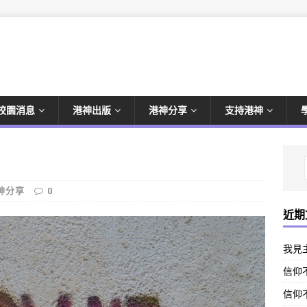
校園消息
港神出版
港神分享
支持港神
神分享
0
近期
我見
信仰不
信仰不