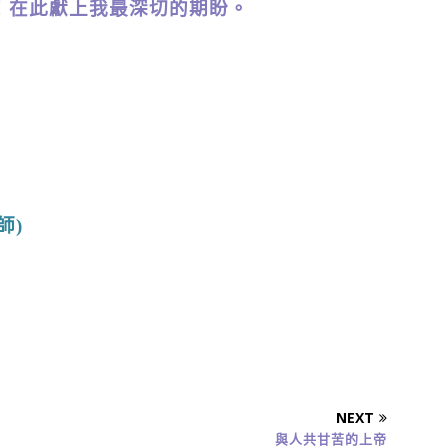
！在此獻上我最深切的期盼。
師)
NEXT
與人共甘苦的上帝