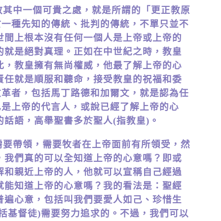
教其中一個可貴之處，就是所謂的「更正教原
iple)，屬於一種先知的傳統、批判的傳統，不單只並不
世間上根本沒有任何一個人是上帝或上帝的
的就是絕對真理。正如在中世紀之時，教皇
此，教皇擁有無尚權威，他最了解上帝的心
責任就是順服和聽命，接受教皇的祝福和委
改革者，包括馬丁路德和加爾文，就是認為任
己是上帝的代言人，或說已經了解上帝的心
話語，高舉聖書多於聖人(指教皇)。
需要帶領，需要牧者在上帝面前有所領受，然
，我們真的可以全知道上帝的心意嗎？即或
解和親近上帝的人，他就可以宣稱自己經過
就能知道上帝的心意嗎？我的看法是：聖經
普遍心意，包括叫我們要愛人如己、珍惜生
括基督徒)需要努力追求的。不過，我們可以