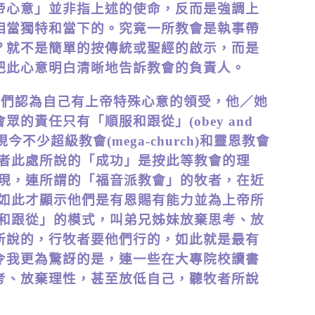
帝心意」並非指上述的使命，反而是強調上
相當獨特和當下的。究竟一所教會是執事帶
？就不是簡單的按傳統或聖經的啟示，而是
把此心意明白清晰地告訴教會的負責人。
他們認為自己有上帝特殊心意的領受，他／她
的責任只有「順服和跟從」(obey and
現今不少超級教會(mega-church)和靈恩教會
筆者此處所說的「成功」是按此等教會的理
發現，連所謂的「福音派教會」的牧者，在近
像如此才顯示他們是有恩賜有能力並為上帝所
服和跟從」的模式，叫弟兄姊妹放棄思考、放
所說的，行牧者要他們行的，如此就是最有
令我更為驚訝的是，連一些在大專院校讀書
考、放棄理性，甚至放低自己，聽牧者所說