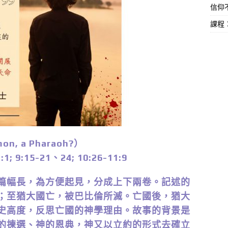
信仰不
課程
, a Pharaoh?）
9:15-21、24; 10:26-11:9
篇幅長，為方便起見，分成上下兩卷。記述的
；至猶大國亡，被巴比倫所滅。亡國後，猶大
史高度，反思亡國的神學理由。故事的背景是
的揀選、神的恩典，神又以立約的形式去確立