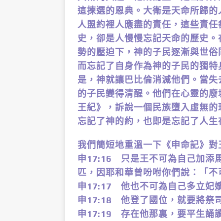
這揀選的恩典。大衛是天命所歸的
人盟約裡人應盡的責任，這些責任
史，卻是人慢慢忘記天命的歷史。
勢的壓迫下，神的子民逐漸與世俗
而忘記了自身作為神的子民的獨特
是，神就讓巴比倫消滅他們。當失
的子民變得清醒。他們在心靈的廢
王紀》，訴說一個民族墮入虛無的
忘記了神的約，也即是忘記了人生
我們簡短地重溫一下《申命記》對王的
申17:16 只是王不可為自己加
匹，因耶和華曾吩咐你們說：「不
申17:17 他也不可為自己多立
申17:18 他登了國位，就要將
申17:19 存在他那裏，要平生