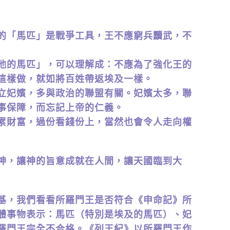
的「馬匹」是戰爭工具，王不應窮兵黷武，不
他的馬匹」，可以理解成：不應為了強化王的
這樣做，就如將百姓帶返埃及一樣。
立妃嬪，多與政治的聯盟有關。妃嬪太多，聯
事保障，而忘記上帝的仁義。
累財富，過份看錢份上，當然也會令人走向權
神，讓神的旨意成就在人間，讓天國臨到大
基，我們看看所羅門王是否符合《申命記》所
體事物表示：馬匹（特別是埃及的馬匹）、妃
羅門王完全不合格。《列王紀》以所羅門王作