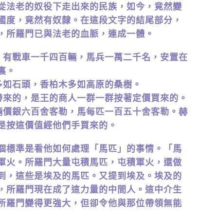
從法老的奴役下走出來的民族，如今，竟然變
國度，竟然有奴隸。在這段文字的結尾部分，
，所羅門已與法老的血脈，連成一體。
兵，有戰車一千四百輛，馬兵一萬二千名，安置在
裏。
子多如石頭，香柏木多如高原的桑樹。
及帶來的，是王的商人一群一群按著定價買來的。
每輛價銀六百舍客勒，馬每匹一百五十舍客勒。赫
是按這價值經他們手買來的。
個標準是看他如何處理「馬匹」的事情。「馬
軍火。所羅門大量屯積馬匹，屯積軍火，還做
到，這些是埃及的馬匹。又提到埃及。埃及的
，所羅門現在成了這力量的中間人。這中介生
所羅門變得更強大，但卻令他與那位帶領無能