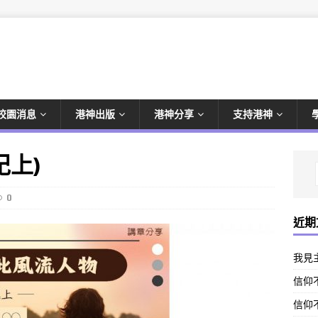
校園消息
港神出版
港神分享
支持港神
紀上)
0
近期
我見
信仰不
信仰不