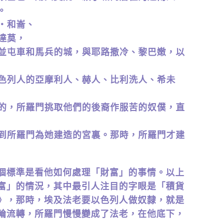
。
伯‧和崙、
的達莫，
，並屯車和馬兵的城，與耶路撒冷、黎巴嫩，以
以色列人的亞摩利人、赫人、比利洗人、希未
盡的，所羅門挑取他們的後裔作服苦的奴僕，直
搬到所羅門為她建造的宮裏。那時，所羅門才建
個標準是看他如何處理「財富」的事情。以上
富」的情況，其中最引人注目的字眼是「積貨
》，那時，埃及法老要以色列人做奴隸，就是
輪流轉，所羅門慢慢變成了法老，在他底下，