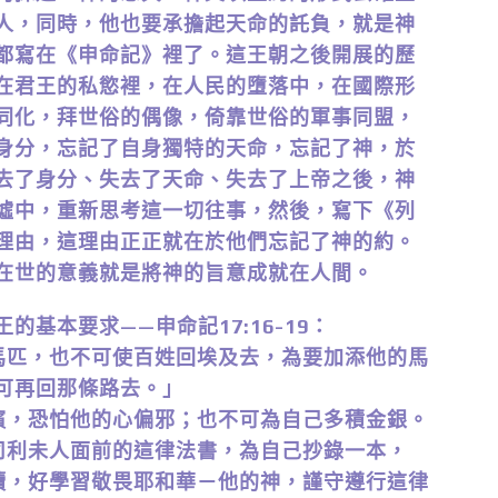
人，同時，他也要承擔起天命的託負，就是神
都寫在《申命記》裡了。這王朝之後開展的歷
在君王的私慾裡，在人民的墮落中，在國際形
同化，拜世俗的偶像，倚靠世俗的軍事同盟，
身分，忘記了自身獨特的天命，忘記了神，於
去了身分、失去了天命、失去了上帝之後，神
墟中，重新思考這一切往事，然後，寫下《列
理由，這理由正正就在於他們忘記了神的約。
在世的意義就是將神的旨意成就在人間。
基本要求——申命記17:16-19：
添馬匹，也不可使百姓回埃及去，為要加添他的馬
可再回那條路去。」
妃嬪，恐怕他的心偏邪；也不可為自己多積金銀。
祭司利未人面前的這律法書，為自己抄錄一本，
誦讀，好學習敬畏耶和華－他的神，謹守遵行這律