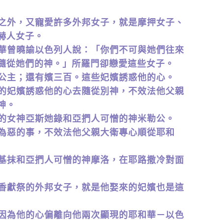
兒之外，又寵愛許多外邦女子，就是摩押女子、
赫人女子。
和華曾曉諭以色列人說：「你們不可與她們往來
隨從她們的神。」所羅門卻戀愛這些女子。
是公主；還有嬪三百。這些妃嬪誘惑他的心。
他的妃嬪誘惑他的心去隨從別神，不效法他父親
神。
人的女神亞斯她錄和亞捫人可憎的神米勒公。
看為惡的事，不效法他父親大衛專心順從耶和
神基抹和亞捫人可憎的神摩洛，在耶路撒冷對面
燒香獻祭的外邦女子，就是他娶來的妃嬪也是這
，因為他的心偏離向他兩次顯現的耶和華－以色