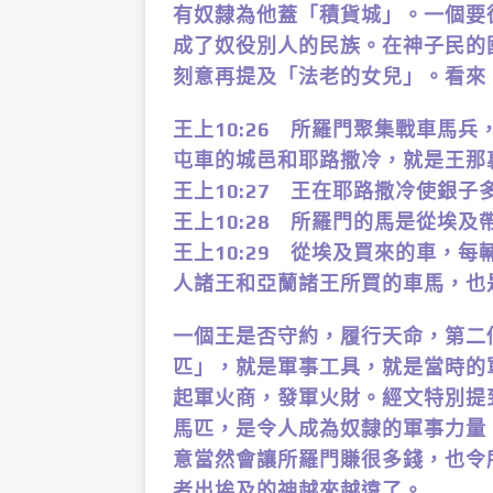
有奴隸為他蓋「積貨城」。一個要
成了奴役別人的民族。在神子民的
刻意再提及「法老的女兒」。看來
王上10:26 所羅門聚集戰車馬
屯車的城邑和耶路撒冷，就是王那
王上10:27 王在耶路撒冷使銀
王上10:28 所羅門的馬是從埃
王上10:29 從埃及買來的車，
人諸王和亞蘭諸王所買的車馬，也
一個王是否守約，履行天命，第二
匹」，就是軍事工具，就是當時的
起軍火商，發軍火財。經文特別提
馬匹，是令人成為奴隸的軍事力量
意當然會讓所羅門賺很多錢，也令
者出埃及的神越來越遠了。