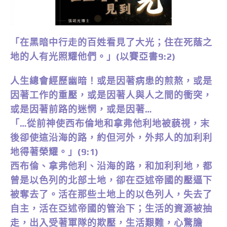
「在黑暗中行走的百姓看見了大光；住在死蔭之
地的人有光照耀他們。」(以賽亞書9:2)
人生總會經歷幽暗！或是因著病患的煎熬，或是
因著工作的重壓，或是因著人與人之間的衝突，
或是因著前路的迷惘，或是因著…
「…從前神使西布倫地和拿弗他利地被藐視，末
後卻使這沿海的路，約但河外，外邦人的加利利
地得著榮耀。」(9:1)
西布倫、拿弗他利、沿海的路，和加利利地，都
曾是以色列的北部土地，卻在亞述帝國的壓逼下
被奪去了。活在那些土地上的以色列人，失去了
自主，活在亞述帝國的管治下；生活的資源被抽
走，出入受著軍隊的欺壓，生活艱難，心驚膽