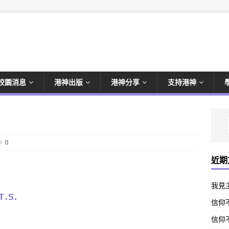
校園消息
港神出版
港神分享
支持港神
0
近期
我見
.S.
信仰不
信仰不