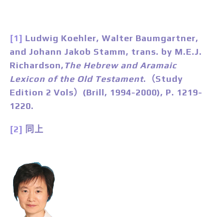
[1]
Ludwig Koehler, Walter Baumgartner,
and Johann Jakob Stamm, trans. by M.E.J.
Richardson,
The Hebrew and Aramaic
Lexicon of the Old Testament
.（Study
Edition 2 Vols）(Brill, 1994-2000), P. 1219-
1220.
[2]
同上