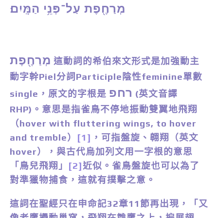
מְרַחֶ֖פֶת עַל־פְּנֵ֥י הַמָּֽיִם
׃
מְרַחֶ֖פֶת
這動詞的希伯來文形式是加強動主
動字幹Piel分詞Participle陰性feminine單數
רחפ
single，原文的字根是
(英文音譯
RHP)。意思是指雀鳥不停地振動雙翼地飛翔
（hover with fluttering wings, to hover
and tremble）
[1]
，可指盤旋、翱翔（英文
hover），與古代烏加列文用一字根的意思
「鳥兒飛翔」
[2]
近似。雀鳥盤旋也可以為了
對準獵物捕食，這就有撲擊之意。
這詞在聖經只在申命記32章11節再出現，「又
像老鷹攪動巢窩，
飛翔
在雛鷹之上，搧展翅