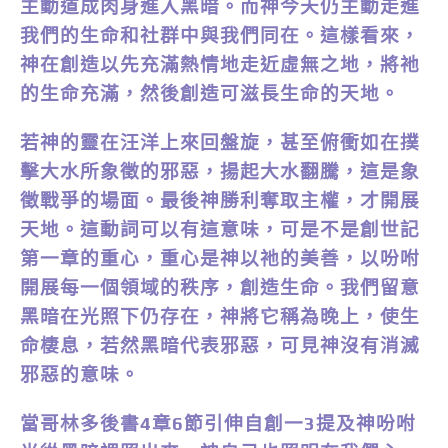
主動道成肉身進入黑暗。而神今天仍主動走進
我們的生命和社群中與我們同在。這樣看來，
神在創造以先充滿熱情地走近虛無之地，將祂
的生命充滿，然後創造可滋長生命的天地。
若神的靈在汪洋上來回盤旋，甚至俯衝如在撲
擊大水所象徵的邪惡，揚起大水翻騰，這是象
徵戰爭的場面。最後神勝利奪取主權，才開展
天地。這動詞可以有這意味，可是不是創世記
第一章的重心，重心是神以祂的美善，以吩咐
開展每一個領域的秩序，創造生命。我們留意
黑暗在光照下仍存在，神將它稱為晚上，使生
命棲息，若然黑暗代表邪惡，可見神沒有消滅
邪惡的意味。
當哥林多後書4章6節引伸自創一3提及神吩咐