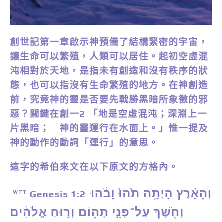
創世記第一章啟示神預備了結構緊密的宇宙，
讓生命可以繁殖，人類可以居住。起初空虛混
沌相對於天地，是指未有創造和沒有秩序的狀
態，也可以指沒有生命繁殖的地方。在神創造
前，究竟神的靈是否要先戰勝黑暗所象徵的邪
惡？關鍵在創一2
「
地是空虛混沌；深淵上一
片黑暗； 神的靈運行在水面上。」惟一提及
神的動作的動詞「運行」的意思。
這字的希伯來文在以下原文的方格內。
וְהָאָ֗רֶץ הָיְתָ֥ה תֹ֙הוּ֙ וָבֹ֔הוּ
Genesis 1:2
WTT
וְחֹ֖שֶׁךְ עַל־פְּנֵ֣י תְה֑וֹם וְר֣וּחַ אֱלֹהִ֔ים