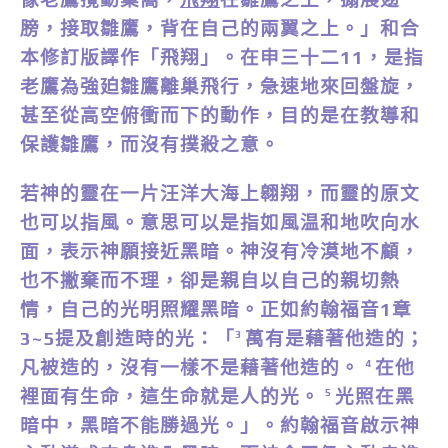
膀，接取雛鷹，背在自己的兩翼之上。」和合
本修訂版譯作「飛翔」。在申三十二11，是指
老鷹為強廹雛鷹離巢飛行，急速地來回盤旋，
甚至從高空俯衝而下的動作，目的是在教導和
保護雛鷹，而沒有撲殺之意。
若神的靈在一片汪洋大海上翱翔，而靈的原文
也可以指風。意思可以是指如風温和地吹向水
面，表示神願接近黑暗。神沒有冷漠地不顧，
也不撇棄而不理，卻是親自以自己的親切熱
情，自己的光明照耀黑暗。正如約翰福音1章
3~5提及創造時的光：「
萬有是藉著他造的；
3
凡被造的，沒有一樣不是藉著他造的。
在他
4
裡面有生命，這生命就是人的光。
光照在黑
5
暗中，黑暗不能勝過光。」。約翰福音啟示神