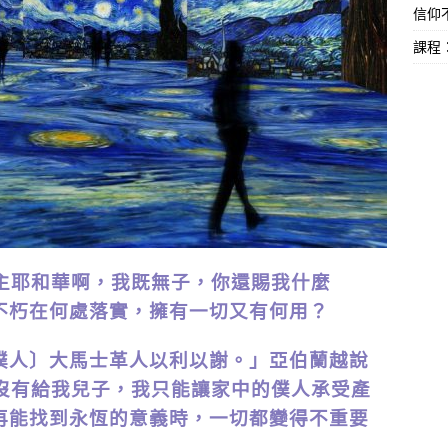
信仰不
課程
主耶和華啊，我既無子，你還賜我什麼
不朽在何處落實，擁有一切又有何用？
人〕大馬士革人以利以謝。」亞伯蘭越說
你沒有給我兒子，我只能讓家中的僕人承受產
再能找到永恆的意義時，一切都變得不重要