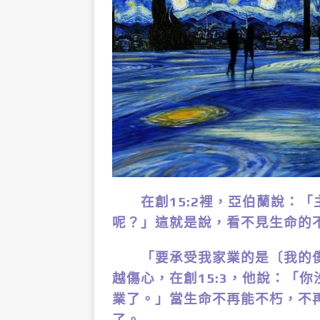
在創15:2裡，亞伯蘭說：「
呢？」這就是說，看不見生命的
「要承受我家業的是〔我的僕
越傷心，在創15:3，他說：「
業了。」當生命不再能不朽，不
了。