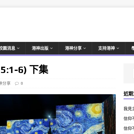
校園消息
港神出版
港神分享
支持港神
:1-6) 下集
神分享
0
近期
我見
信仰不
信仰不