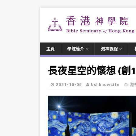
主頁
學院簡介
港神課程
長夜星空的懷想 (創15
2021-10-06
bshknewsite
港