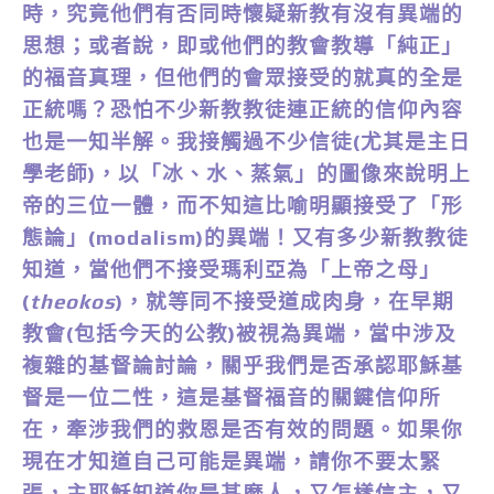
時，究竟他們有否同時懷疑新教有沒有異端的
思想；或者說，即或他們的教會教導「純正」
的福音真理，但他們的會眾接受的就真的全是
正統嗎？恐怕不少新教教徒連正統的信仰內容
也是一知半解。我接觸過不少信徒(尤其是主日
學老師)，以「冰、水、蒸氣」的圖像來說明上
帝的三位一體，而不知這比喻明顯接受了「形
態論」(modalism)的異端！又有多少新教教徒
知道，當他們不接受瑪利亞為「上帝之母」
(
theokos
)，就等同不接受道成肉身，在早期
教會(包括今天的公教)被視為異端，當中涉及
複雜的基督論討論，關乎我們是否承認耶穌基
督是一位二性，這是基督福音的關鍵信仰所
在，牽涉我們的救恩是否有效的問題。如果你
現在才知道自己可能是異端，請你不要太緊
張，主耶穌知道你是甚麼人，又怎樣信主，又