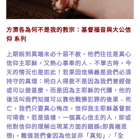
方濟各為何不是我的教宗：基督福音與大公信
仰 系列
上期說到異端未必十惡不赦，他們往往是真心
信仰主耶穌，又熱心事奉的人 – 不單古時，今
天的情況也是如此！若果因信稱義是我們必須
持守的真理：明白人得救不是因為我們曾經做
或可以做甚麼，而是因為主耶穌的代贖，他的
復活叫我們知道可以靠他戰勝犯罪的後果 – 死
亡，我們只要真心悔改，信仰我主耶穌基督就
可得救。若是這樣，一個真心信主的人，即或
他對信仰的理解出現某方面的錯誤(即異端思
想)，難道我們會因為他並非「真知」/「全