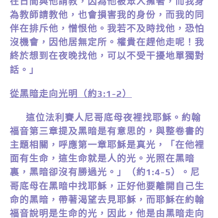
在日間與他請教，因為他被眾人擁著，而我身
為教師請教他，也會損害我的身份，而我的同
伴在排斥他，憎恨他。我若不及時找他，恐怕
沒機會，因他居無定所。權貴在趕他走呢！我
終於想到在夜晚找他，可以不受干擾地單獨對
」
話。
從黑暗走向光明（約
）
3:1-2
這位法利賽人尼哥底母夜裡找耶穌。約翰
福音第三章提及黑暗是有意思的，與整卷書的
主題相關，呼應第一章耶穌是真光，「在他裡
面有生命，這生命就是人的光。光照在黑暗
裏，黑暗卻沒有勝過光。」（約
）。尼
1:4-5
哥底母在黑暗中找耶穌，正好他要離開自己生
命的黑暗，帶著渴望去見耶穌，而耶穌在約翰
福音說明是生命的光，因此，他是由黑暗走向