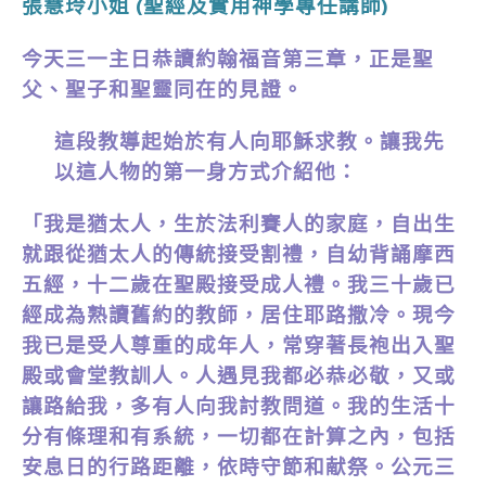
張慧玲小姐
聖經及實用神學專任講師
(
)
今天三一主日恭讀約翰福音第三章，正是聖
父、聖子和聖靈同在的見證。
這段教導起始於有人向耶穌求教。讓我先
以這人物的第一身方式介紹他：
「
我是猶太人，生於法利賽人的家庭，自出生
就跟從猶太人的傳統接受割禮，自幼背誦摩西
五經，十二歲在聖殿接受成人禮。我三十歲已
經成為熟讀舊約的教師，居住耶路撒冷。現今
我已是受人尊重的成年人，常穿著長袍出入聖
殿或會堂教訓人。人遇見我都必恭必敬，又或
讓路給我，多有人向我討教問道。我的生活十
分有條理和有系統，一切都在計算之內，包括
安息日的行路距離，依時守節和献祭。公元三