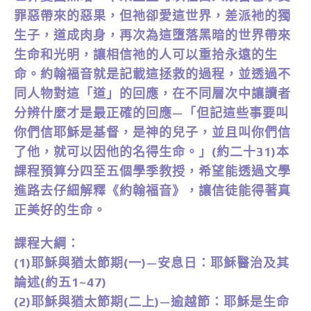
罪惡帶來的惡果，但祂卻愛這世界，差派衪的獨
生子，道成肉身，再次為這墮落黑暗的世界帶來
生命和光明，讓相信祂的人可以重拾永遠的生
命。約翰福音就是記載這拯救的過程，並透過不
同人物對這「道」的回應，在不同層次中讓讀者
分辨什麼才是最正確的回應—「但記這些事要叫
你們信耶穌是基督，是神的兒子，並且叫你們信
了他，就可以因他的名得生命。」(約二十31)本
課程預算分四至五個學季教授，希望能透過文學
進路去仔細解釋《約翰福音》，讓信徒能得著真
正美好的生命。
課程大綱：
(1)耶穌與猶太節期(一)—安息日：耶穌醫治及其
論述(約五1~47)
(2)耶穌與猶太節期(二上)—逾越節：耶穌是生命