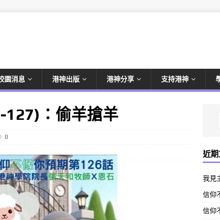
校園消息
港神出版
港神分享
支持港神
-127)：偷羊搶羊
0
近期
我見
信仰不
信仰不