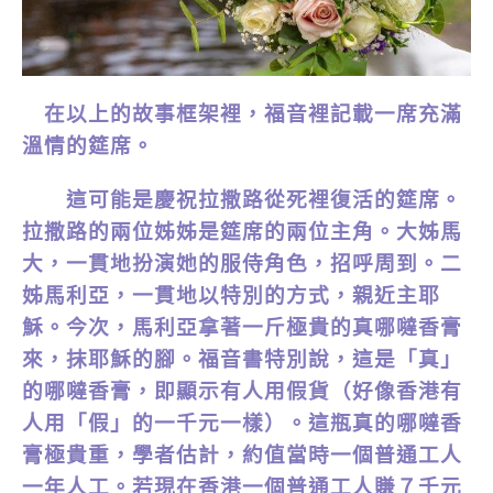
在以上的故事框架裡，福音裡記載一席充滿
溫情的筵席。
這可能是慶祝拉撒路從死裡復活的筵席。
拉撒路的兩位姊姊是筵席的兩位主角。大姊馬
大，一貫地扮演她的服侍角色，招呼周到。二
姊馬利亞，一貫地以特別的方式，親近主耶
穌。今次，馬利亞拿著一斤極貴的真哪噠香膏
來，抹耶穌的腳。福音書特別說，這是「真」
的哪噠香膏，即顯示有人用假貨（好像香港有
人用「假」的一千元一樣）。這瓶真的哪噠香
膏極貴重，學者估計，約值當時一個普通工人
一年人工。若現在香港一個普通工人賺７千元