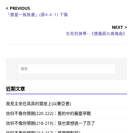
PREVIOUS
「應當一無掛慮」(腓4:4-7) 下集
NEXT
生死的美學─《禮儀師の奏鳴曲》
近期文章
我見主坐在高高的寶座上(以賽亞書)
信仰不像你預期(220-222)：舊約中的屬靈爭戰
信仰不像你預期(218-219)：我也曾想過一了百了
信仰不像你預期(214-217)：屬靈預製菜?