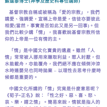
蘇遠泰博士(神學及歷史科專任講師)
基督宗教自稱或被稱為「愛的宗教」，我們
講愛、強調愛，宣稱上帝是愛，信徒亦要彼此
相愛(當然，事實是否如此又是另一回事)。但
我們比較少講「情」，我喜歡說基督宗教所信
仰的上帝是一位有情的主。
「情」是中國文化寶貴的遺產。雖然「人
情」常常被人挪用來賺取利益，惹人討厭，但
水能載舟，亦能覆舟，我們絕不應在傾倒沖涼
水時連嬰兒也同時拋棄 – 以理性去思考什麼時
候都是重要的。
中國文化所講的「情」究竟是什麼意思呢？
《荀子•正名》說：「性之好、惡、喜、怒、
哀、樂，謂之情」。簡易來說，情就是指人的