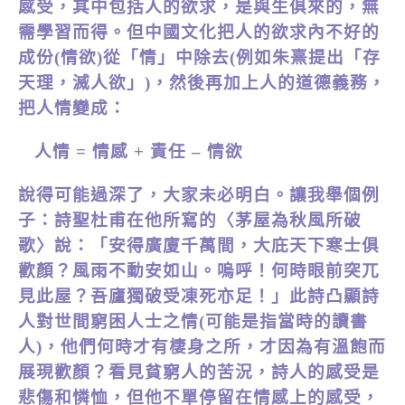
感受，其中包括人的欲求，是與生俱來的，無
需學習而得。但中國文化把人的欲求內不好的
成份(情欲)從「情」中除去(例如朱熹提出「存
天理，滅人欲」)，然後再加上人的道德義務，
把人情變成：
人情 = 情感 + 責任 – 情欲
說得可能過深了，大家未必明白。讓我舉個例
子：詩聖杜甫在他所寫的〈茅屋為秋風所破
歌〉說：「安得廣廈千萬間，大庇天下寒士俱
歡顏？風雨不動安如山。嗚呼！何時眼前突兀
見此屋？吾廬獨破受凍死亦足！」此詩凸顯詩
人對世間窮困人士之情(可能是指當時的讀書
人)，他們何時才有棲身之所，才因為有溫飽而
展現歡顏？看見貧窮人的苦況，詩人的感受是
悲傷和憐恤，但他不單停留在情感上的感受，