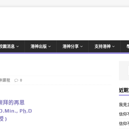
校園消息
港神出版
港神分享
支持港神
神課程
0
近期
崇拜的再思
我見
.Min., P
h
.D
信仰不
 )
信仰不