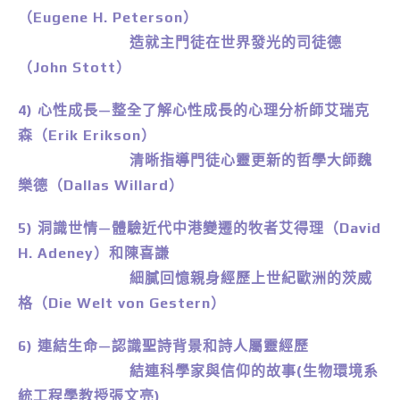
（Eugene H. Peterson）
造就主門徒在世界發光的司徒德
（John Stott）
4) 心性成長—整全了解心性成長的心理分析師艾瑞克
森（Erik Erikson）
清晰指導門徒心靈更新的哲學大師魏
樂德（Dallas Willard）
5) 洞識世情—體驗近代中港變遷的牧者艾得理（David
H. Adeney）和陳喜謙
細膩回憶親身經歷上世紀歐洲的茨威
格（Die Welt von Gestern）
6) 連結生命—認識聖詩背景和詩人屬靈經歷
結連科學家與信仰的故事(生物環境系
統工程學教授張文亮)