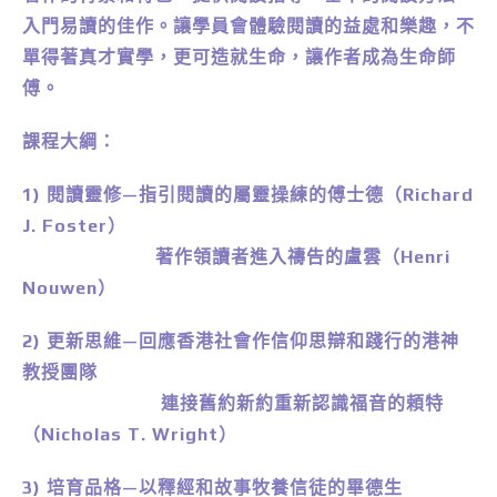
入門易讀的佳作。讓學員會體驗閱讀的益處和樂趣，不
單得著真才實學，更可造就生命，讓作者成為生命師
傅。
課程大綱：
1) 閱讀靈修—指引閱讀的屬靈操練的傅士德（Richard
J. Foster）
著作領讀者進入禱告的盧雲（Henri
Nouwen）
2) 更新思維—回應香港社會作信仰思辯和踐行的港神
教授團隊
連接舊約新約重新認識福音的頼特
（Nicholas T. Wright）
3) 培育品格—以釋經和故事牧養信徒的畢德生