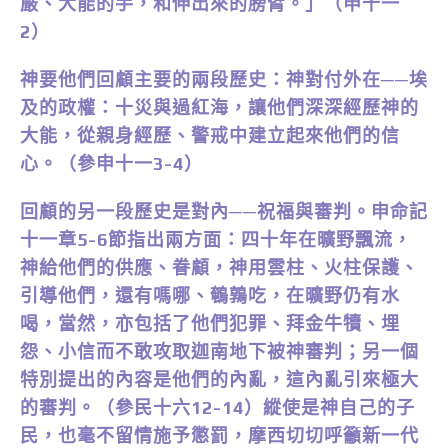
嚴、大能的手，和伸出來的膀臂。」（申十一
2）
神要他們回顧主要的兩段歷史：神對付外在──埃
及的政權：十災與過紅海，讓他們深深經歷神的
大能，從親身經歷、警戒中建立起來他們的信
心。（參申十一3-4）
回顧的另一段歷史是對內──祝福與審判。申命記
十一章5-6節指出兩方面：四十年在曠野飄流，
神給他們的供應、眷顧，神用雲柱、火柱保護、
引導他們，還有嗎哪、鵪鶉吃，在曠野仍有水
喝，當然，亦包括了他們犯罪、拜金牛犢、埋
怨、小信而不敢攻取迦南地下被神審判；另一個
特別提出的內容是他們的內亂，這內亂引來極大
的審判。（參民十六12-14）縱使是神自己的子
民，也毫不留情施予懲罰，摩西切切呼籲新一代