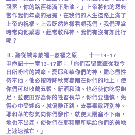
冠冕，你的路徑都滴下脂油。」上帝將他的恩典
當作我們年歲的冠冕，在我們的人生道路上滿了
上帝的祝福。上帝既然這樣看顧我們，我們理當
時常向他感恩，經常敬拜神。我們有沒有如此行
呢？
Ⅱ. 聽從誡命蒙福—蒙福之原 十一13-17
申命記十一章13-17節：「你們若留意聽從我今
日所吩咐的誡命，愛耶和華你們的神，盡心盡性
侍奉他，他必按時降秋雨春雨在你們的地上，使
你們可以收藏五穀、新酒和油。也必使你吃得飽
足，並使田野為你的牲畜長草。你們要謹慎，免
得心中受迷惑，就偏離正路，去事奉敬拜別神。
耶和華的怒氣向你們發作，就使天閉塞不下雨，
地也不出產，使你們在耶和華所賜給你們的美地
上速速滅亡。」