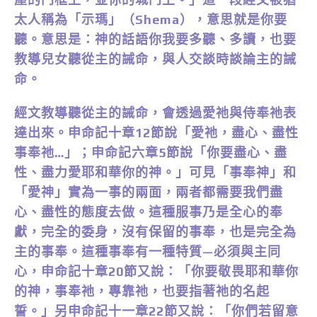
太人稱為「示瑪」（Shema），意思就是你要
聽。意思是：神的話語你我要多聽、多讀，也要
教導兒女聽從主的誡命，與人交談時談論主的誡
命。
經文教導聽從主的誡命，會透過愛祂與侍奉祂表
達出來。申命記十章12節說「愛祂，盡心、盡性
事奉祂…」；申命記六章5節說「你要盡心、盡
性、盡力愛耶和華你的神。」可見「事奉神」和
「愛神」實為一事的兩面，兩者都需要我們盡
心、盡性的態度去做。這種服事乃是全心的奉
獻，完全的委身，沒有保留的事奉，也是完全為
主的事奉。這種事奉有一種特質—必須與主同
心，申命記十章20節又說：「你要敬畏耶和華你
的神，事奉祂，專靠祂，也要指著祂的名起
誓。」另申命記十一章22節又說：「你們若留意