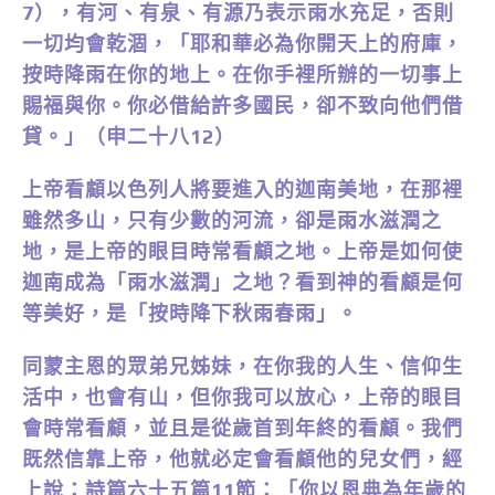
7），有河、有泉、有源乃表示雨水充足，否則
一切均會乾涸，「耶和華必為你開天上的府庫，
按時降雨在你的地上。在你手裡所辦的一切事上
賜福與你。你必借給許多國民，卻不致向他們借
貸。」（申二十八12）
上帝看顧以色列人將要進入的迦南美地，在那裡
雖然多山，只有少數的河流，卻是雨水滋潤之
地，是上帝的眼目時常看顧之地。上帝是如何使
迦南成為「雨水滋潤」之地？看到神的看顧是何
等美好，是「按時降下秋雨春雨」。
同蒙主恩的眾弟兄姊妹，在你我的人生、信仰生
活中，也會有山，但你我可以放心，上帝的眼目
會時常看顧，並且是從歲首到年終的看顧。我們
既然信靠上帝，他就必定會看顧他的兒女們，經
上說：詩篇六十五篇11節：「你以恩典為年歲的