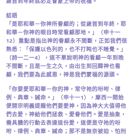
歲首到年終就必定會蒙上帝的祝福。
結語
「是耶和華－你神所眷顧的；從歲首到年終，耶
和華－你神的眼目時常看顧那地。」（申十一
12）重點是指出神的眷顧永不間斷，正如我們很
熟悉：「保護以色列的，也不打盹也不睡覺。」
（詩一二一4），這不單說明神的看顧一年到晚
不間斷，且是一生之久，由出生到回歸神也看
顧，我們要為此感恩，神是我們蒙福的源頭。
「你要愛耶和華－你的神，常守祂的吩咐、律
例、典章、誡命。」（申十一1），摩西一開始
便開宗明義提醒他們要愛神，因為神大大值得他
們去愛，神給他們拯救、愛眷他們。愛是抽象，
需具體的行動去表達這份愛，這便是守祂的吩
咐、律例、典章、誡命；那不是無奈被迫、怕刑