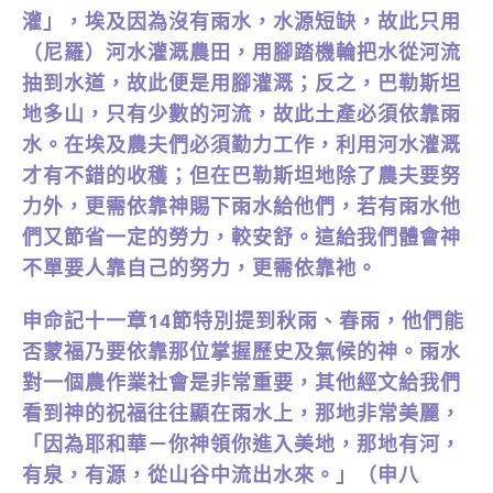
灌」，埃及因為沒有雨水，水源短缺，故此只用
（尼羅）河水灌溉農田，用腳踏機輪把水從河流
抽到水道，故此便是用腳灌溉；反之，巴勒斯坦
地多山，只有少數的河流，故此土產必須依靠雨
水。在埃及農夫們必須勤力工作，利用河水灌溉
才有不錯的收穫；但在巴勒斯坦地除了農夫要努
力外，更需依靠神賜下雨水給他們，若有雨水他
們又節省一定的勞力，較安舒。這給我們體會神
不單要人靠自己的努力，更需依靠衪。
申命記十一章14節特別提到秋雨、春雨，他們能
否蒙福乃要依靠那位掌握歷史及氣候的神。雨水
對一個農作業社會是非常重要，其他經文給我們
看到神的祝福往往顯在雨水上，那地非常美麗，
「因為耶和華－你神領你進入美地，那地有河，
有泉，有源，從山谷中流出水來。」（申八