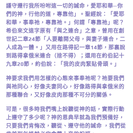
謹守遵行我所吩咐這一切的誡命，愛耶和華─你
們的神，行他的道，專靠他」。聖經說：「愛耶
和華，事奉祂，專靠祂。」何謂「專靠祂」呢？
希伯來文這字原有「與之連合」之意，曾用在創
世記二章24節「人要離開父母，與妻子連合，二
人成為一體。」又用在路得記一章14節，那裏說
到路得拿俄米連合（捨不得）；還用在約伯記十
九章20節，約伯說：「我的皮肉緊貼骨頭。」
神要求我們用怎樣的心態來事奉祂呢？祂要我們
與祂同心，好像夫妻同心，好像路得與拿俄米的
那種聯合，又好像皮肉那種不可分的關係。
可是，很多時我們嘴上說聽從神的話，實際行動
上遵守了多少呢？神的恩典早就為我們預備好，
只要我們肯悔改，聽從、遵守他的誡命 ，我們從