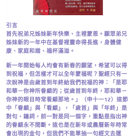
引言
首先祝弟兄姊妹新年快樂、主裡蒙恩。願眾弟兄
姊妹新的一年中在基督裡靈命得長進，身體健
康、家庭和諧、福杯滿溢。
新一年開始每人均會有新春的願望，希望可以得
到祝福，但怎樣才可以全年蒙福呢？聖經只有一
次說神是由歲首到年終給我們祝福的神：「是耶
和華－你神所眷顧的；從歲首到年終，耶和華－
你神的眼目時常看顧那地。」（申十一12）這節
中「眷顧」與「看顧」，「歲首」與「年終」是
對句、鑰詞，前一對是同一個字，重點是指出神
的眷顧永不間斷。這也是在新年或農曆新年時常
會出現的金句，但我們不能單抽一句經文去運