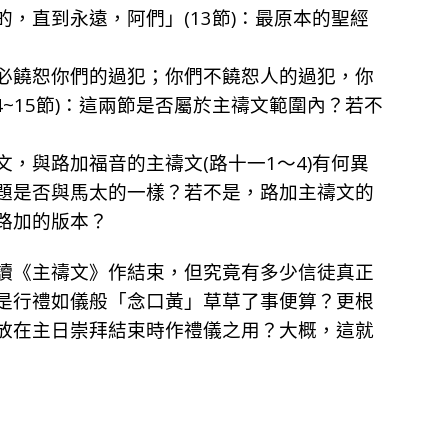
，直到永遠，阿們」(13節)：最原本的聖經
必饒恕你們的過犯；你們不饒恕人的過犯，你
4~15節)：這兩節是否屬於主禱文範圍內？若不
，與路加福音的主禱文(路十一1～4)有何異
題是否與馬太的一樣？若不是，路加主禱文的
路加的版本？
讀《主禱文》作結束，但究竟有多少信徒真正
是行禮如儀般「念口黃」草草了事便算？更根
放在主日崇拜結束時作禮儀之用？大概，這就