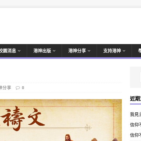
校園消息
港神出版
港神分享
支持港神
神分享
0
近期
我見
信仰不
信仰不