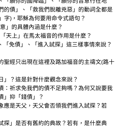
、「願你的國降臨」、「願你的旨意行在地
們的債」、「救我們脫離兇惡」的動詞全都是
有「願」字)，耶穌為何要用命令式語句？
旨意」的具體內涵是什麼？
：「天上」在馬太福音的作用是什麼？
」、「免債」、「進入試探」這三樣事情來說？
約聖經只出現在這裡及路加福音的主禱文(路十
日」？這是針對什麼觀念來說？
債：祈求免我們的債不足夠嗎？為何又說要我
債」抑「錢債」？
象應是天父，天父會否領我們進入試探？若
試探」是否有舊約的典故？若有，是什麼典