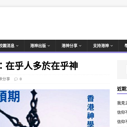
校園消息
港神出版
港神分享
支持港神
)：在乎人多於在乎神
神分享
0
近期
我見
信仰不
信仰不