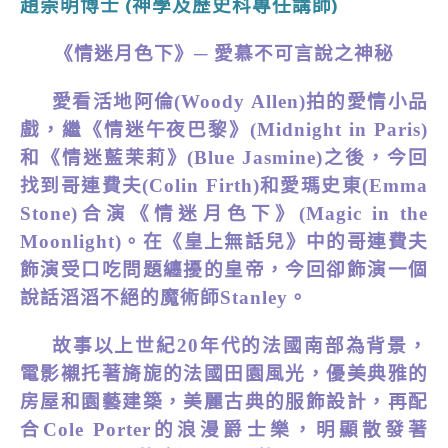
趙崇明博士
神學及歷史科專任講師
(
)
《情迷月色下》─ 愛慕不可言說之神秘
愛看活地阿倫
(Woody Allen)
拍的愛情小品
戲，繼《情迷午夜巴黎》
(Midnight in Paris)
和《情迷藍茉
莉
》
(Blue Jasmine)
之後，今回
找到哥連費夫
(Colin Firth)
和
愛瑪史東
(Emma
Stone)
合演
《情迷月色下》(Magic in the
Moonlight)。在
《
皇
上無話兒》
中的
哥連費夫
飾演受口吃問題纏擾的皇帝，今回卻飾演一個
說話滔滔不絕的魔術師Stanley。
故事以上世紀
2
0
年代的法國
南部
為背景，
電影襯托著
旖
旎
的法國田
園
風光，優美典
雅
的
房屋和園藝建築，美麗古典的服
飾
設
計
，再配
合
Cole Porter
的浪漫爵士樂，
明顯散發著