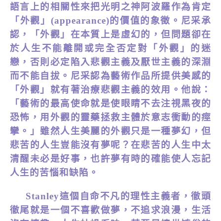
語言上的相關性來把光明之神阿波羅作為肯定
「外觀」(appearance)的價值的象徵。尼采承
認，「外觀」在本質上是虛幻的，但問題卻在
於
人生不能離開或完全否定對「外觀」的迷
戀，否則必定陷入悲觀主義及厭世主義的深淵
而不能自拔。尼采認為藝術作品所提供美感的
「外觀」就有著治療悲觀主義的效用。他說：
「藝術的最高使命就是使眼睛不去注視黑夜的
恐怖，用外觀的靈藥拯救主體於意志衝動的痙
攣。」雖然人生美麗的外觀只是一種夢幻，但
悲苦的人生豈能沒有夢呢？在悲苦的人生中太
清醒未必是好事，也許夢有時的確能使人忘記
人生的苦惱和缺陷。
Stanley
這個自命不凡的理性主義者，
徹頭
徹尾就是一個不喜歡做夢，不追求浪漫，生活