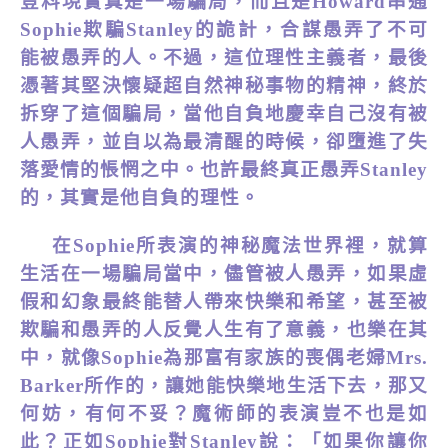
豈料現實真是一場騙局，而且是Howard串通
Sophie欺騙Stanley的詭計，合謀愚弄了不可
能被愚弄的人。不過，這位理性主義者，最後
憑著其堅決懷疑超自然神秘事物的精神，終於
拆穿了這個騙局，當他自負地慶幸自己沒有被
人愚弄，並自以為最清醒的時候，卻墮進了失
落愛情的悵惘之中。也許最終真正愚弄Stanley
的，其實是他自負的理性。
在Sophie所表演的神秘魔法世界裡，就算
生活在一場騙局當中，儘管被人愚弄，如果虛
假和幻象最終能替人帶來快樂和希望，甚至被
欺騙和愚弄的人反覺人生有了意義，也樂在其
中，就像Sophie為那富有家族的喪偶老婦Mrs.
Barker所作的，讓她能快樂地生活下去，那又
何妨，有何不妥？魔術師的表演豈不也是如
此？正如Sophie對Stanley說：「如果你讓你