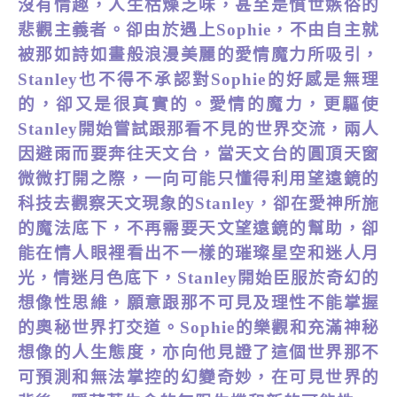
沒有情趣，人生枯燥乏味，甚至是憤世嫉俗的
悲觀主義者。卻由於遇上
Sophie
，不由自主就
被那如詩如畫般浪漫美麗的愛情魔力所吸引，
Stanley也不得不承認對
Sophie
的好感是無理
的，卻又是很真實的。愛情的魔力，更驅使
Stanley開始嘗試跟那看不見的世界交流，
兩人
因
避雨
而要
奔往天文台
，
當天文台的圓頂
天窗
微微打開
之際
，
一向可能只懂得利用望遠鏡的
科技去觀察天文現象的
Stanley
，卻在愛神所施
的魔法底下，不再需要
天文
望遠鏡的幫助，卻
能在情人眼裡看出不一樣的
璀
璨
星
空
和迷人
月
光，情迷月色底下，
Stanley
開始臣服於奇幻的
想像性思維，願意跟那不可見及理性不能掌握
的奧秘世界打交道
。
Sophie
的樂觀和充滿神秘
想像的人生態度，亦向他見證了這個世界那不
可預測和無法掌控的幻變奇妙，在可見世界的