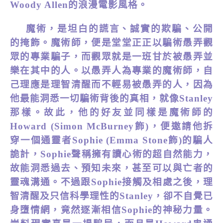
Woody Allen
的浪漫電影風格。
魔術，是坦白的謊言、誠實的欺騙、公開
的掩飾。魔術師，便是堂堂正正以騙術愚弄觀
眾的專業騙子，而觀眾就是一班甘於被愚弄並
樂在其中的人。以愚弄人為專業的魔術師，自
己理應是理智清醒而不輕易被愚弄的
人
，因為
他最能洞悉一切騙術背後的真相，就像Stanley
那樣。故此，他的好友並同樣是魔術師的
Howard (Simon McBurney飾)，便邀請他拆
穿一個通靈者Sophie (
Emma Stone
飾)的騙人
詭計，Sophie聲稱擁有讀心術的超自然能力，
故能洞悉過去、預知未來，甚至可以與亡者的
靈魂溝通。不過跟Sophie接觸及相處之後，理
智清醒及只信科學理性的Stanley，卻不自覺已
身墮情網，竟然逐漸相信Sophie的神秘力量。