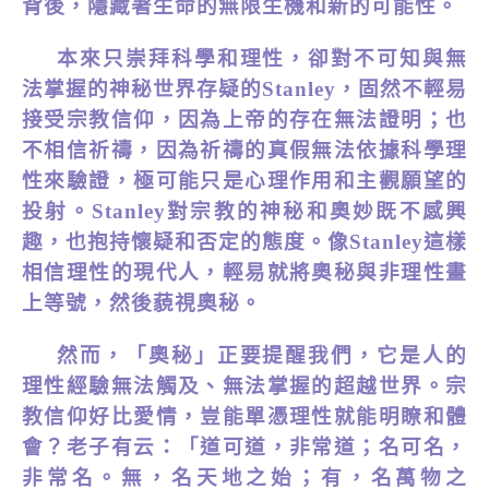
背後，隱藏著生命的無限生機和新的可能性。
本來只崇拜科學和理性，
卻
對不可知與無
法掌握的神秘世界存疑
的
Stanley
，
固然
不輕易
接受宗教信仰，因為上帝的存在
無法證
明；也
不相信祈禱，因為祈禱的真假無法依據
科
學理
性來驗證，
極可
能
只
是
心
理
作
用
和主觀願
望
的
投射
。Stanley
對
宗教的神秘和奧妙
既不感興
趣，也抱
持
懷
疑
和否
定
的態
度。像Stanley這樣
相信理性的
現代人，
輕易就
將奧秘與非理性畫
上等號，然後藐視奧秘。
然而，「奧秘」正要提醒我們，它是人的
理性經驗無法觸及、無法掌握的超越世界。
宗
教信仰好比愛情，豈能單憑理性就能明
瞭
和體
會？
老子有云：「道可道，非常道；名可名，
非常名。無，名天地之始；有，名萬物之