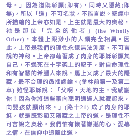
母。」因為道既彰顯(即有)，同時又隱藏(即
無)，所以「道」不可名狀，不能言說。聖經中
所描繪的上帝亦如是，上主就是最大的奧秘，
祂是那位「完全的他者」(the Wholly
Other)，
本體上跟渺
小
的人類完
全
相異
。因
此，上帝是我們的理性永遠
無法測度
、不可言
說的神秘。上帝卻藉著成了肉身的耶穌彰顯其
自己，不過死在十字架上的聖子，對自命理性
和有智慧的希臘人來說，馬上又成了最大的隱
藏，最不合理的愚拙謬論。(參林前第一及第二
章) 難怪耶穌說：「父啊，天地的主，我感謝
你！因為你將這些事向聰明通達人就藏起來，
向嬰孩就顯出來。」(路十21) 成了肉身的耶
穌，就是既彰顯又隱藏之上帝的道，是理性不
可言說之奧秘。我們惟有懷著謙遜的心、愛慕
之情，在信仰中追隨此道。