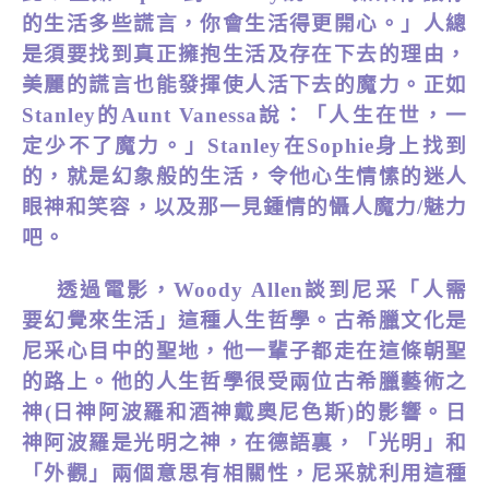
的生活多些謊言，你會生活得更開心。」人總
是須要找到真正擁抱生活及存在下去的理由，
美麗的謊言也能發揮使人活下去的魔力。正如
Stanley
的
Aunt Vanessa
說：「人生在世，一
定少不了魔力。」Stanley在Sophie身上找到
的，就是幻象般的生活，令他心生情愫的迷人
眼神和笑容，以及那一見鍾情的懾人魔力/魅力
吧。
透過電影，
Woody Allen
談到尼采「人需
要幻覺來生活」這種人生哲學。
古希臘文化是
尼采心目中的聖地，他一輩子都走在這條朝聖
的路上。他的人生哲學很受兩位古希臘藝術之
神(日神阿波羅和酒神戴奧尼色斯)的影響。日
神阿波羅是光明之神，在德語裏，「光明」和
「外觀」兩個意思有相關性，尼采就利用這種