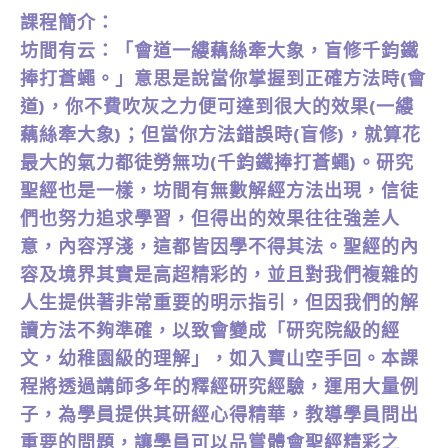
課程簡介：
坊間有云：「會道一縷藕絲牽大象，盲修千鈞鐵
捧打蒼蠅。」意思是說當你掌握到正確方法時(會
道)，你不費吹灰之力便可達到很大的效果(一縷
藕絲牽大象)；但當你方法錯誤時(盲修)，就算花
最大的氣力都徒勞無功(千鈞鐵捧打蒼蠅)。研究
聖經也是一樣，坊間有無數解經方法出現，信徒
們也努力追求學習，但得出的效果往往強差人
意，內容浮淺，這都皆因學不得其法。聖經的內
容及境界其實是高超精彩的，並且對我們複雜的
人生提供著非常重要的明示指引，但因我們的解
讀方法不夠準確，以致會變成「研究院級的經
文，幼稚園級的理解」，如入寶山空手回。本課
程將透過講師多年的釋經研究經驗，運用大量例
子，為學員提供其研經心得精華，教導學員問出
重要的問題，讓學員可以品嘗體會聖經精彩之