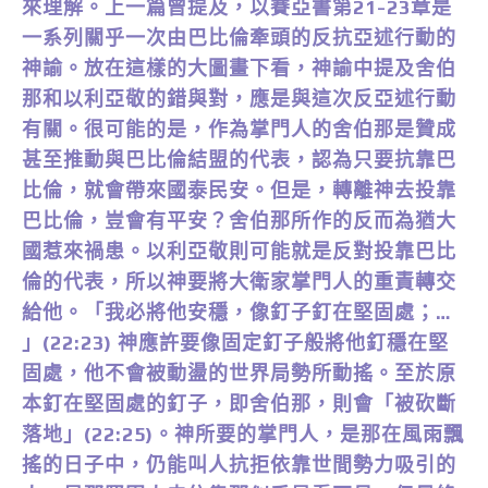
來理解。上一篇曾提及，以賽亞書第21-23章是
一系列關乎一次由巴比倫牽頭的反抗亞述行動的
神諭。放在這樣的大圖畫下看，神諭中提及舍伯
那和以利亞敬的錯與對，應是與這次反亞述行動
有關。很可能的是，作為掌門人的舍伯那是贊成
甚至推動與巴比倫結盟的代表，認為只要抗靠巴
比倫，就會帶來國泰民安。但是，轉離神去投靠
巴比倫，豈會有平安？舍伯那所作的反而為猶大
國惹來禍患。以利亞敬則可能就是反對投靠巴比
倫的代表，所以神要將大衛家掌門人的重責轉交
給他。「我必將他安穩，像釘子釘在堅固處；…
」(22:23) 神應許要像固定釘子般將他釘穩在堅
固處，他不會被動盪的世界局勢所動搖。至於原
本釘在堅固處的釘子，即舍伯那，則會「被砍斷
落地」(22:25)。神所要的掌門人，是那在風雨飄
搖的日子中，仍能叫人抗拒依靠世間勢力吸引的