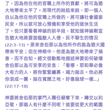
了，因為他在他的官職上所作的貢獻，將可為猶
大地帶來太平了。用現代的說話來說，即一個人
自以為他在他的官職上所做的，將可讓社會國泰
民安，所以就可放心預備和享受他的退休生活
了。但只要看看神諭的前半段，就知道神諭剛宣
告猶大地將要面臨敵人入侵、民不聊生的情況
(22:3-13)。原來舍伯那以為他所作的能為猶大國
帶來平安；但在神眼中，他是為猶大地帶來了禍
患，而不自知。經文很動態地描述神要如何破壞
舍伯那以為可安享的安息：「看哪，耶和華必像
大有力的人，將你緊緊纏裹，竭力拋去。他必將
你滾成一團，拋在寬闊之地，好像拋球一樣…」
(22:17-18)
神要將舍伯那的掌門人職任褫奪下來，轉交以利
亞敬，那兩人有什麼不同呢？這要從更大的範圍