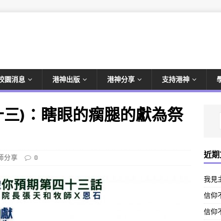
校園消息
港神出版
港神分享
支持港神
十三)：瞎眼的瘸腿的獻為祭
近期
師分享
0
我見
信仰不
信仰不