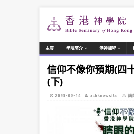
主頁
學院簡介
港神課程
信仰不像你預期(四
(下)
2023-02-14
bshknewsite
講