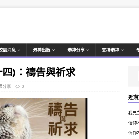
校園消息
港神出版
港神分享
支持港神
十四)：禱告與祈求
師分享
0
近期
我見
信仰不
信仰不