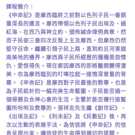
課程簡介：
《申命記》是摩西臨終之前對以色列子民一番語
重深長的遺言。摩西帶領以色列子民出埃及、過
紅海、在西乃與神立約、頒佈誡命律例典章，然
而子民卻三番四次反叛上主及摩西，但摩西仍然
堅守召命，繼續引領子民上路，直到約旦河東迦
南美地的邊界。摩西與子民所經歷的種種恩怨情
仇、愛恨得失，現在都因摩西的即將離開變得淒
美，亦為摩西臨別的叮嚀拉起一道情深意重的背
幕。《申命記》是摩西對子民最後的教導，也是
為子民設計的一幅完美生命藍圖，子民能否過一
個得勝及合神心意的生活，全繫於能否遵行這藍
圖所吩咐及教導的。張祥志先生繼《創世記》、
《出埃及記》、《利未記》及《民數記》後，再
次以生動的表達手法，為信徒將《申命記》的信
息呈現出來，讓信徒的生命得到適切的提醒。