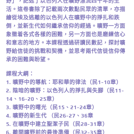
野」，記述了以色列人在曠野漂流四十年的生
活。這卷書除了記載兩次數點民眾的清單，亦描
繪從埃及逃離的以色列人在曠野中的掙扎和跌
倒，並新生代如何繼承信仰的經過。曠野一方面
象徵着各式各樣的困難，另一方面也是磨練信心
和意志的地方。本課程透過研讀民數記，探討曠
野給信徒的挑戰和契機，並思考兩代信徒信仰傳
承的困難與盼望。
課程大綱：
1. 曠野中的導航：耶和華的律法（民1-10章）
2. 陰暗的曠野：以色列人的掙扎與失腳（民11-
14、16-20、25章）
3. 曠野中的曙光（民15、21-24章）
4. 曠野的新生代 （民26-27、36章
5. 在曠野中建立聖潔子民（民28-31章）
6. 離開曠野前的最後準備（民32-35章）