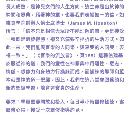
長大成熟，是神兒女們的人生方向。這生命是出於神的
憐憫和恩典，藉著神的靈，也要我們表裡如一的信。如
維真學院創辦人侯士庭博士（James M. Houston）
所言：「信不只是相信大眾所不能理解的事，更是接受
一種既是凱旋得勝，卻又充滿艱辛挫折的生活方式。如
此一來，我們能與喜樂的人同樂，與哀哭的人同哭，表
裡一致。」（《喜樂的流放者》，頁188）這種信建基
於服從神的道，我們的靈性在神恩典中用理性、意志、
情感、想像力和身體力行操練而成，而操練的導師和藍
本就是神的道－聖經。因此，我們在這六堂會跟舊約和
新約聖經學習，培育這寶貴的生命。
要求：學員需要開放和投入，每日半小時靈修操練，寫
靈修心得，接受一次靈修指導約見。