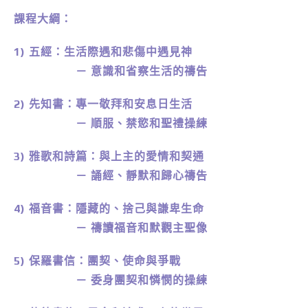
課程大綱：
1) 五經：生活際遇和悲傷中遇見神
－ 意識和省察生活的禱告
2) 先知書：專一敬拜和安息日生活
－ 順服、禁慾和聖禮操練
3) 雅歌和詩篇：與上主的愛情和契通
－ 誦經、靜默和歸心禱告
4) 福音書：隱藏的、捨己與謙卑生命
－ 禱讀福音和默觀主聖像
5) 保羅書信：團契、使命與爭戰
－ 委身團契和憐憫的操練