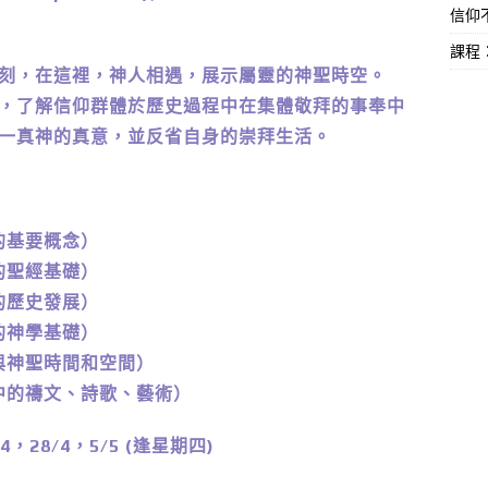
信仰不
課程
刻，在這裡，神人相遇，展示屬靈的神聖時空。
，了解信仰群體於歷史過程中在集體敬拜的事奉中
一真神的真意，並反省自身的崇拜生活。
的基要概念）
的聖經基礎）
的歷史發展）
的神學基礎）
拜與神聖時間和空間）
拜中的禱文、詩歌、藝術）
4，28/4，5/5 (逢星期四)