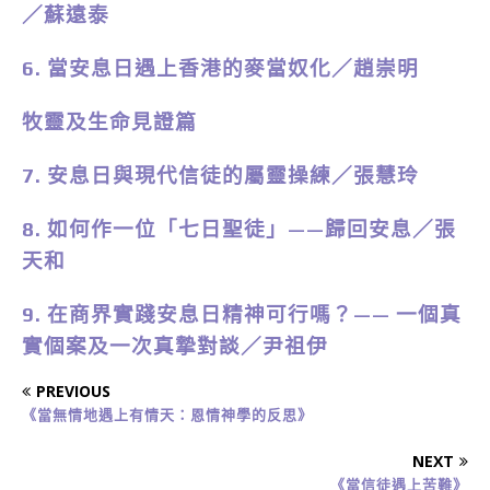
／蘇遠泰
6. 當安息日遇上香港的麥當奴化／趙崇明
牧靈及生命見證篇
7. 安息日與現代信徒的屬靈操練／張慧玲
8. 如何作一位「七日聖徒」——歸回安息／張
天和
9. 在商界實踐安息日精神可行嗎？—— 一個真
實個案及一次真摯對談／尹祖伊
PREVIOUS
《當無情地遇上有情天：恩情神學的反思》
NEXT
《當信徒遇上苦難》