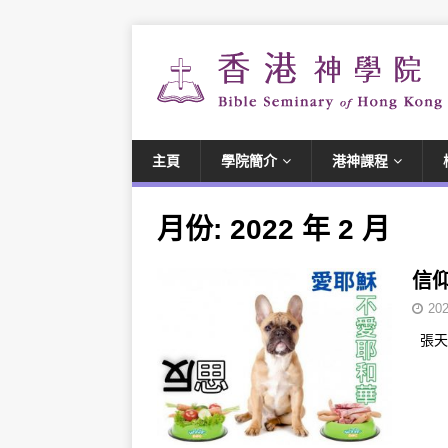
主頁
學院簡介
港神課程
月份:
2022 年 2 月
信
202
張天