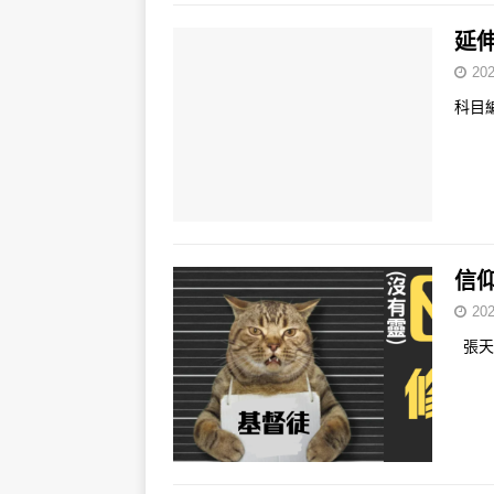
延伸
202
科目
信仰
202
張天