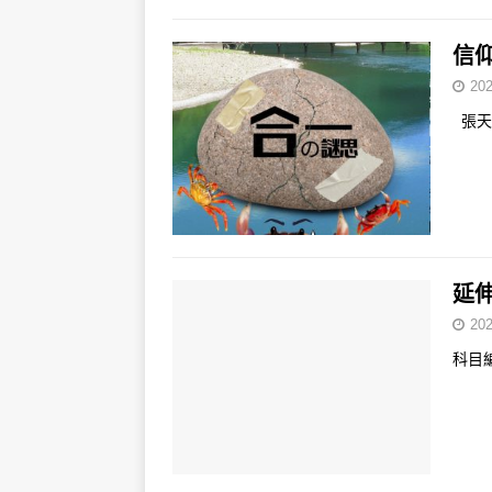
信
202
張天
延伸
202
科目