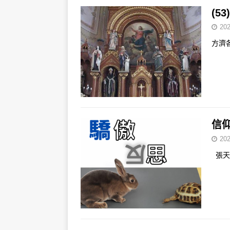
(5
202
方濟
信
202
張天