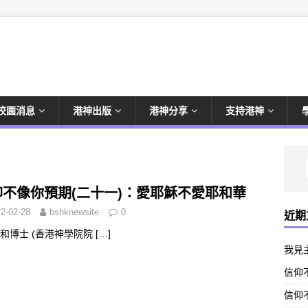
校園消息
港神出版
港神分享
支持港神
仰不像你預期(二十一)：愛耶穌不愛耶和華
2-02-28
bshknewsite
0
近期
和博士 (香港神學院院
[…]
我見
信仰不
信仰不