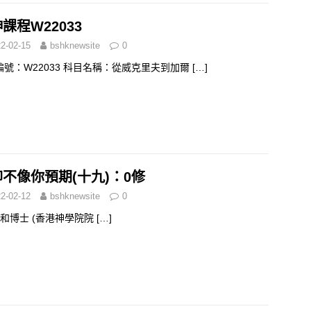
課程W22033
2-02-15
bshknewsite
0
編號：W22033 科目名稱：從威克里夫到加爾
[…]
不像你預期(十九)：0修
2-02-12
bshknewsite
0
和博士 (香港神學院院
[…]