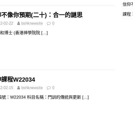
信仰不
課程
仰不像你預期(二十)：合一的謎思
2-02-22
bshknewsite
0
和博士 (香港神學院院
[…]
課程W22034
2-02-15
bshknewsite
0
編號：W22034 科目名稱：門訓的傳統與更新
[…]