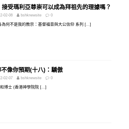
3) 接受瑪利亞尊崇可以成為拜祖先的理據嗎？
2-02-08
bshknewsite
0
各為何不是我的教宗：基督福音與大公信仰 系列
[…]
仰不像你預期(十八)：驕傲
2-02-07
bshknewsite
0
和博士 (香港神學院院
[…]