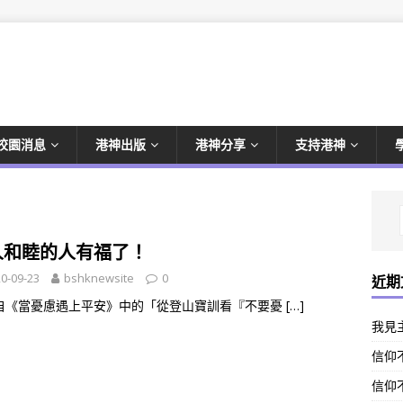
校園消息
港神出版
港神分享
支持港神
人和睦的人有福了！
0-09-23
bshknewsite
0
近期
自《當憂慮遇上平安》中的「從登山寶訓看『不要憂
[…]
我見
信仰不
信仰不