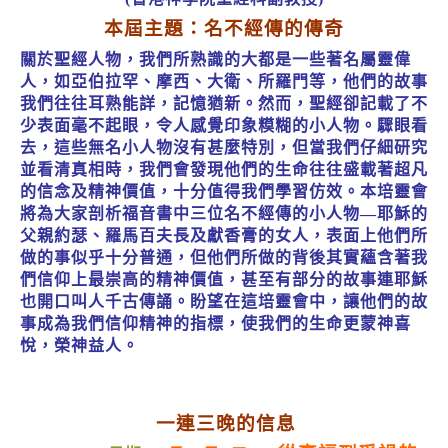
本屆主題：名不經傳的傳奇
關於聖經人物，我們所熟識的大都是一些著名屬靈偉
人，如亞伯拉罕、摩西、大衛、所羅門等，他們的故事
我們往往耳熟能詳，記憶猶新。然而，聖經卻記載了不
少表面毫不起眼，令人感覺印象糢糊的小人物。驟眼看
去，這些無名小人物沒有甚麼特別，但當我們仔細研究
並看清真相時，我們會發現他們的生命往往盛載著超凡
的信念及精神價值，十分值得我們學習仿效。本培靈會
將為大家剖析福音書中三位名不經傳的小人物—耶穌的
父親約瑟、羅馬百夫長及獻香膏的女人，表面上他們所
做的事似乎十分普通，但他們所做的背後其實蘊含著我
們信仰上最崇高的精神價值，甚至有部分的故事連耶穌
也開口叫人千古傳誦。盼望在這培靈會中，讓他們的故
事成為我們信仰精神的指標，使我們的生命更蒙神喜
悅，榮神益人。
一連三晚的信息