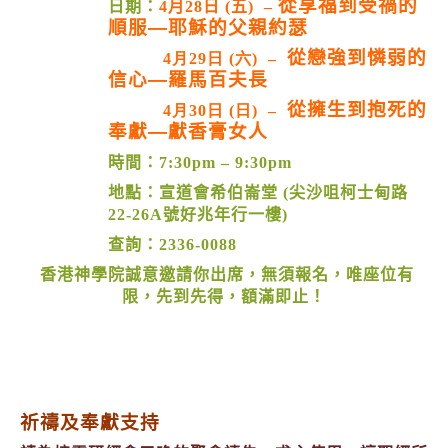
從享福到受禍的
日期：
4月28日
(
五
)
–
順服—耶穌的父親約瑟
從戀強到憐弱的
4月29日 (六) –
信心—羅馬百夫長
從擁生到抱死的
4月30日 (日) –
奉獻—獻香膏女人
時間：
7:30pm – 9:30pm
地點：宣道會希伯崙堂
(
尖沙咀柯士甸路
22-26A
號好兆年行一樓
)
查詢：
2336-0088
香港神學院誠意邀請你出席，無須報名，唯座位有
限，先到先得，額滿即止！
祈禱及奉獻支持