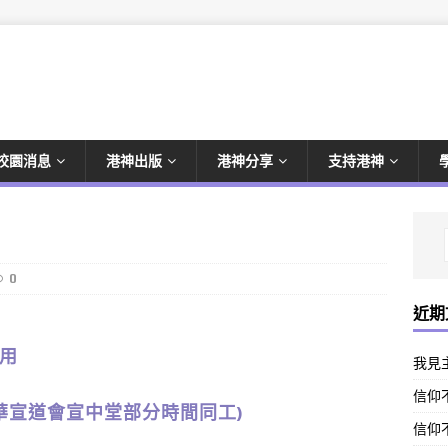
校園消息
港神出版
港神分享
支持港神
0
近期
應用
我見
信仰不
、中華宣道會宣中堂部分時間同工)
信仰不